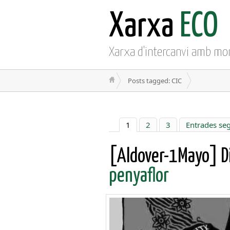
Xarxa
ECO
Xarxa d'intercanvi amb mo
Posts tagged: CIC
1
2
3
Entrades se
[Aldover-1Mayo] Di
penyaflor