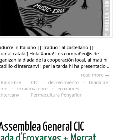
adurre in Italiano ] [ Traducir al castellano ] [
aduir al català ] Hola Xarxa! Los compañer@s de
anizan la diada de la cooperación local, al mati hi
dillo d’intercanvi i per la tarda hi ha presentacio ...
read more →
Baix Ebre
·
CIC
·
decrecimiento
·
Diada de
sme
·
ecoxarxa ebre
·
ecoxarxes
·
Intercanvi
·
Permacultura Penyaflor
·
 Assemblea General CIC
ada d’Ecoxarxes + Mercat