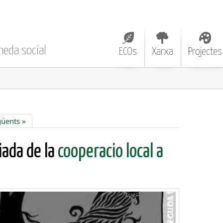
neda social
ECOs
Xarxa
Projectes
güents »
ada de la
cooperacio local a