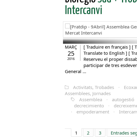
Intercanvi
[ Traduire en français ] [ T
MARÇ
25
Translate to English ] [ T
Reserveu el proper dissab
2016
participar de tres esdev
General ...
Activitats, Trobades
·
Ecoxa
Assemblees, Jornades
Assemblea
·
autogestió
decrecimiento
·
decreixem
·
empoderament
·
Intercan
1
2
3
Entrades se