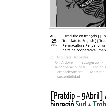
[ Traduire en français ] [ Tr
ABR.
25
Translate to English ] [ Tr
Permacultura Penyaflor org
2016
ha feina cooperativa i merca
Activitats, Trobades
Aldover
·
autogestió
·
la cooperacio local
·
ecologi
empoderament
·
Mercat d’
sostenibilidad
[Pratdip – 9Abril]
bioregió
Sud + Trob