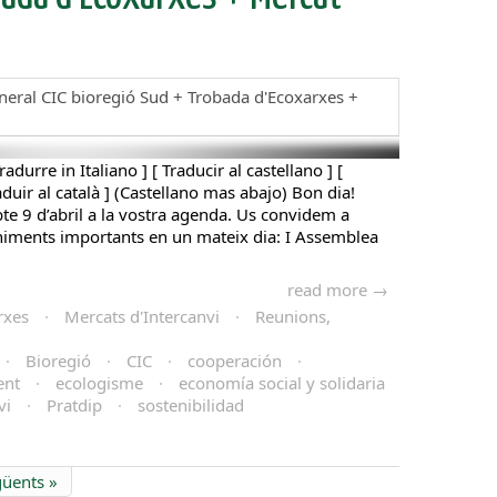
radurre in Italiano ] [ Traducir al castellano ] [
raduir al català ] (Castellano mas abajo) Bon dia!
te 9 d’abril a la vostra agenda. Us convidem a
eniments importants en un mateix dia: I Assemblea
read more →
rxes
·
Mercats d'Intercanvi
·
Reunions,
·
Bioregió
·
CIC
·
cooperación
·
ent
·
ecologisme
·
economía social y solidaria
vi
·
Pratdip
·
sostenibilidad
güents »