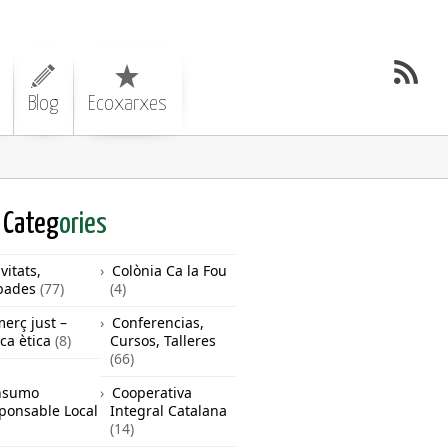
Blog
Ecoxarxes
Categ
ories
vitats,
Colònia Ca la Fou
bades
(77)
(4)
erç just –
Conferencias,
ca ètica
(8)
Cursos, Talleres
(66)
nsumo
Cooperativa
ponsable Local
Integral Catalana
(14)