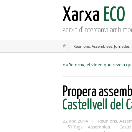
Xarxa
ECO
Xarxa d'intercanvi amb mo
Reunions, Assemblees, Jornades
«
«Retorn», el vídeo que revela qu
Propera assemb
Castellvell del
22 abr. 2014 |
Reunions, Assem
Tags:
Assemblea
·
Castel