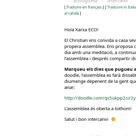
ecologisme
·
Intercanvi
·
[
Traduire en français
]
[
Tradurre in Ital
al català
]
Hola Xarxa ECO!
El Christian ens convida a casa sev
propera assemblea. Ens proposa 
dia amb una meditació, a continua
l’assemblea i després compartir di
Marqueu els dies que pugueu a
doodle, l’assemblea es farà dissab
diumenge depenent de la gent que
anar:
http://doodle.com/qs5ukpp2cir2
L’assemblea és oberta a tothom!
Salut i bon intercanvi