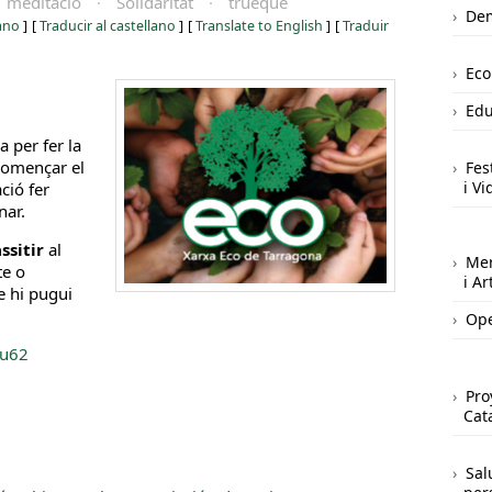
meditació
·
Solidaritat
·
trueque
Dem
iano
]
[
Traducir al castellano
]
[
Translate to English
]
[
Traduir
Ec
Edu
a per fer la
començar el
Fes
i Vi
ció fer
nar.
ssitir
al
Mer
te o
i A
 hi pugui
Ope
yu62
Pro
Cat
Sal