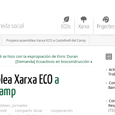
neda social
ECOs
Xarxa
Projectes
Propera assemblea Xarxa ECO a Castellvell del Camp
é se hizo con la expropiación de Enric Duran
[Demanda] Ecoactivos en bioconstrucción
»
Acti
Tro
lea Xarxa ECO
a
Com
Ban
 Camp
Co
blees, Jornades
Res
(72)
lvell
·
compartir dinar
·
cooperación
·