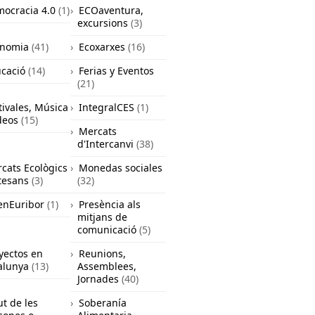
ocracia 4.0
(1)
ECOaventura,
excursions
(3)
onomia
(41)
Ecoxarxes
(16)
cació
(14)
Ferias y Eventos
(21)
tivales, Música
IntegralCES
(1)
deos
(15)
Mercats
d'Intercanvi
(38)
cats Ecològics
Monedas sociales
rtesans
(3)
(32)
nEuribor
(1)
Presència als
mitjans de
comunicació
(5)
yectos en
Reunions,
alunya
(13)
Assemblees,
Jornades
(40)
ut de les
Soberanía