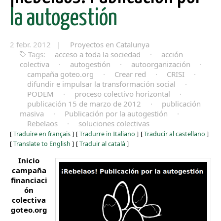
la autogestión
2 febr. 2012 |
Proyectos en Catalunya
Tags:
acceso a toda la sociedad
·
acción
colectiva
·
autogestión
·
autoorganización
·
campaña goteo.org
·
Crear red
·
CRISI
·
difundir e impulsar la transformación social
·
PODEM
·
proceso colectivo horizontal
·
publicación 15 de marzo de 2012
·
publicación
masiva
·
Publicación por la autogestión
·
Rebelaos
·
soluciones colectivas
[
Traduire en français
]
[
Tradurre in Italiano
]
[
Traducir al castellano
]
[
Translate to English
]
[
Traduir al català
]
Inicio
campaña
financiaci
ón
colectiva
goteo.org