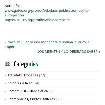
Mas info:
www.goteo.org/project/rebelaos-publicacion-por-la-
autogestion
https://n-1.cc/pg/profile/afinidadrebelde
«
Nace en Cuenca una moneda ‘alternativa’ al euro: el
Copón
NOS MIENTEN Y LO DEBEMOS SABER
»
Categ
ories
Activitats, Trobades
(77)
Colònia Ca la Fou
(4)
Comerç just – Banca ètica
(8)
Conferencias, Cursos, Talleres
(66)