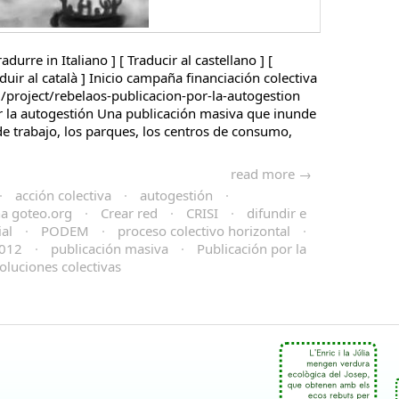
radurre in Italiano ] [ Traducir al castellano ] [
aduir al català ] Inicio campaña financiación colectiva
project/rebelaos-publicacion-por-la-autogestion
r la autogestión Una publicación masiva que inunde
 de trabajo, los parques, los centros de consumo,
read more →
·
acción colectiva
·
autogestión
·
a goteo.org
·
Crear red
·
CRISI
·
difundir e
ial
·
PODEM
·
proceso colectivo horizontal
·
2012
·
publicación masiva
·
Publicación por la
oluciones colectivas