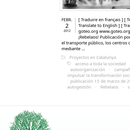
[ Traduire en français ] [ T
FEBR.
2
Translate to English ] [ Tr
goteo.org www.goteo.org/
2012
¡Rebelaos! Publicación po
el transporte público, los centros
mediante ...
Proyectos en Catalunya
acceso a toda la sociedad
autoorganización
·
campañ
impulsar la transformación soc
publicación 15 de marzo de 
autogestión
·
Rebelaos
·
s