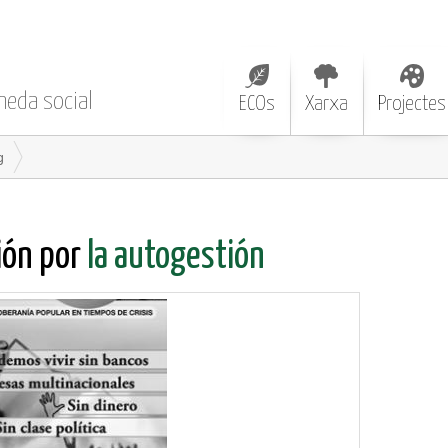
neda social
ECOs
Xarxa
Projectes
g
ción por
la autogestión