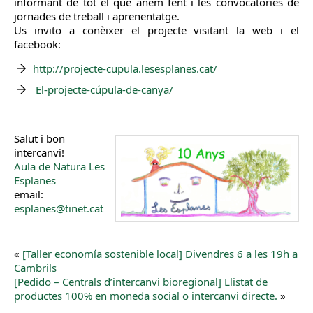
informant de tot el que anem fent i les convocatòries de
jornades de treball i aprenentatge.
Us invito a conèixer el projecte visitant la web i el
facebook:
http://projecte-cupula.lesesplanes.cat/
El-projecte-cúpula-de-canya/
Salut i bon
intercanvi!
Aula de Natura Les
Esplanes
email:
esplanes@tinet.cat
«
[Taller economía sostenible local] Divendres 6 a les 19h a
Cambrils
[Pedido – Centrals d’intercanvi bioregional] Llistat de
productes 100% en moneda social o intercanvi directe.
»