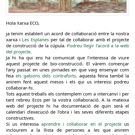
Hola Xarxa ECO,
ja tenim establert un acord de col·laboració entre la nostra
xarxa i
Les Esplanes
per tal de col·laborar amb el projecte
de construcció de la cúpula.
Podreu llegir l’acord a la web
del projecte
.
Ja hi ha qui ens ha comunicat que l’interessa de viure
aquest projecte de bio-construcció. El vàrem començar
l’any passat en unes jornades en que vaig ensenyar com
feia
els gabions dels contraforts
. aquesta feina també la
anirem fent aquest mesos i els qui us interessi podreu
col·laborar-hi.
Tots aquest treballs els contemplem com a intercanvi i per
tant rebreu Ecos per la vostra col·laboració. A la mateixa
web del projecte hi ha documentació de quin serà el
calendari d’execució de l’obra i les seves diferents etapes
constructives.
Si us interessa
aprendre i col·laborar en el projecte
us
inclourem a la llista de persones a les que anirem