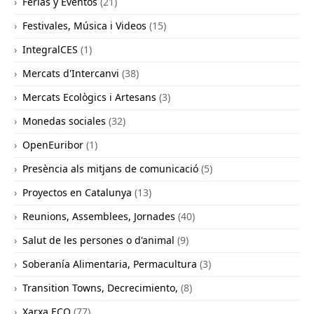
Ferias y Eventos
(21)
Festivales, Música i Videos
(15)
IntegralCES
(1)
Mercats d'Intercanvi
(38)
Mercats Ecològics i Artesans
(3)
Monedas sociales
(32)
OpenEuribor
(1)
Presència als mitjans de comunicació
(5)
Proyectos en Catalunya
(13)
Reunions, Assemblees, Jornades
(40)
Salut de les persones o d'animal
(9)
Soberanía Alimentaria, Permacultura
(3)
Transition Towns, Decrecimiento,
(8)
Xarxa ECO
(77)