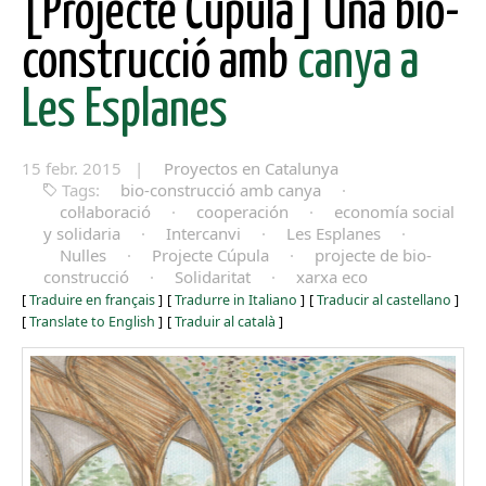
[Projecte Cúpula] Una bio-
construcció amb
canya a
Les Esplanes
15 febr. 2015 |
Proyectos en Catalunya
Tags:
bio-construcció amb canya
·
col·laboració
·
cooperación
·
economía social
y solidaria
·
Intercanvi
·
Les Esplanes
·
Nulles
·
Projecte Cúpula
·
projecte de bio-
construcció
·
Solidaritat
·
xarxa eco
[
Traduire en français
]
[
Tradurre in Italiano
]
[
Traducir al castellano
]
[
Translate to English
]
[
Traduir al català
]