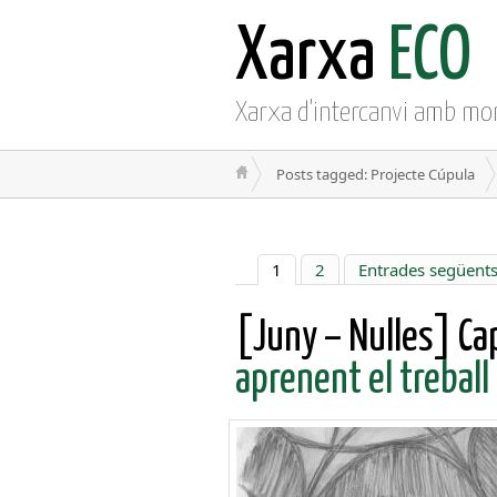
Xarxa
ECO
Xarxa d'intercanvi amb mo
Posts tagged: Projecte Cúpula
1
2
Entrades següents
[Juny – Nulles] C
aprenent el treball