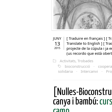
[ Traduire en français ] [ Tr
JUNY
13
Translate to English ] [ Tr
projecte de la cúpula i ja 
2015
(us recordo que està oberta
Activitats, Trobades
bioconstrucció
·
coopera
solidaria
·
Intercanvi
·
Pro
[Nulles-Bioconstru
canya i bambú:
curs
camp