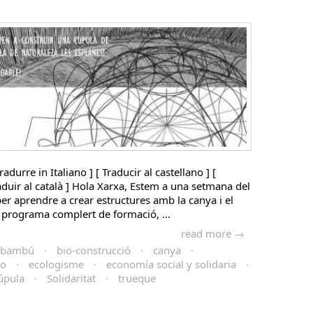
radurre in Italiano ] [ Traducir al castellano ] [
raduir al català ] Hola Xarxa, Estem a una setmana del
per aprendre a crear estructures amb la canya i el
programa complert de formació, ...
read more →
bambú
·
bio-construcció
·
canya
·
to
·
ecologisme
·
economía social y solidaria
·
úpula
·
Solidaritat
·
trueque