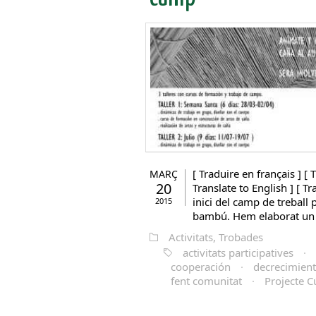
[ Traduire en français ] [ T
MARÇ
20
Translate to English ] [ T
inici del camp de treball 
2015
bambú. Hem elaborat un 
Activitats, Trobades
activitats participatives
·
cooperación
·
decrecimien
fent comunitat
·
Projecte C