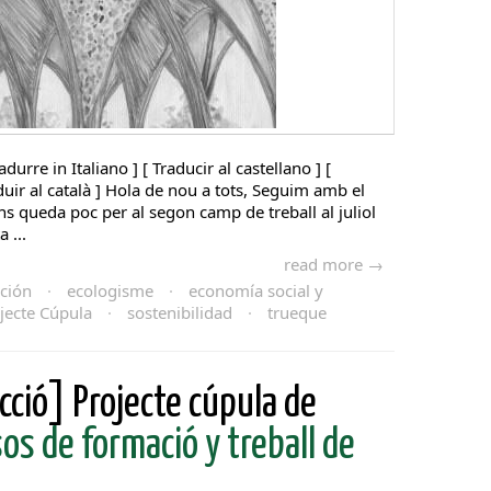
adurre in Italiano ] [ Traducir al castellano ] [
aduir al català ] Hola de nou a tots, Seguim amb el
ens queda poc per al segon camp de treball al juliol
 ...
read more →
ción
·
ecologisme
·
economía social y
jecte Cúpula
·
sostenibilidad
·
trueque
cció] Projecte cúpula de
os de formació y treball de