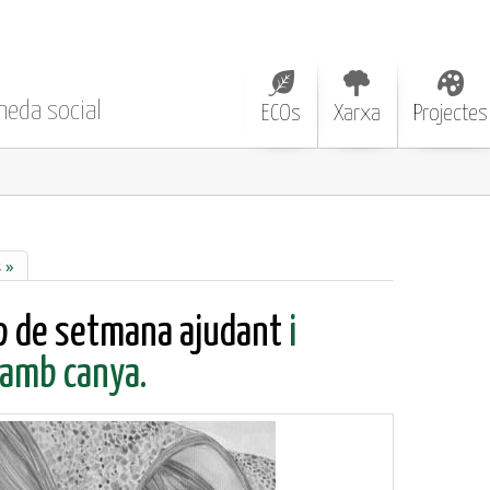
neda social
ECOs
Xarxa
Projectes
 »
ap de setmana ajudant
i
 amb canya.