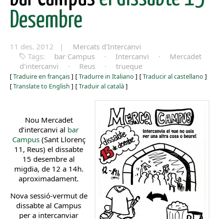
Desembre
11 des. 2012 |
Mercats d'Intercanvi
Tags:
bar Campus
·
Intercanvi
·
Mercadet
d'intercanvi
·
Reus
·
trueque
[
Traduire en français
]
[
Tradurre in Italiano
]
[
Traducir al castellano
]
[
Translate to English
]
[
Traduir al català
]
Nou Mercadet
d’intercanvi al
bar
Campus
(Sant Llorenç
11, Reus) el dissabte
15 desembre al
migdia, de 12 a 14h.
aproximadament.
Nova sessió-vermut de
dissabte al Campus
per a intercanviar