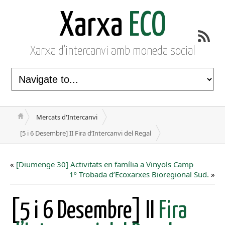
Xarxa
ECO
Xarxa d'intercanvi amb moneda social
Mercats d'Intercanvi
[5 i 6 Desembre] II Fira d’Intercanvi del Regal
«
[Diumenge 30] Activitats en família a Vinyols Camp
1º Trobada d’Ecoxarxes Bioregional Sud.
»
[5 i 6 Desembre] II
Fira