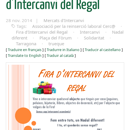
d’Intercanvi del Regal
28 nov. 2014 |
Mercats d'Intercanvi
Tags:
Associació per la reinserció laboral Cerc@
·
Fira d'Intercanvi del Regal
·
Intercanvi
·
Nadal
diferent
·
Plaça del Fòrum
·
Solidaritat
·
Tarragona
·
trueque
[
Traduire en français
]
[
Tradurre in Italiano
]
[
Traducir al castellano
]
[
Translate to English
]
[
Traduir al català
]