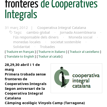
fronteres
de Cooperatives
Integrals
31 març 2012 |
Cooperativa Integral Catalana
Tags:
cambio global
·
Jornada Assemblearia
·
l'ús responsable dels diners
·
Moneda social
·
monedas locales
·
societat sostenible
·
Solidaritat
·
Trobades
[
Traduire en français
]
[
Tradurre in Italiano
]
[
Traducir al castellano
]
[
Translate to English
]
[
Traduir al català
]
28,29,30 abril i 1 de
maig
Primera trobada sense
fronteres de
Cooperatives Integrals
Segon aniversari de la
Cooperativa Integral
Catalana
Càmping ecològic Vinyols Camp (Tarragona)