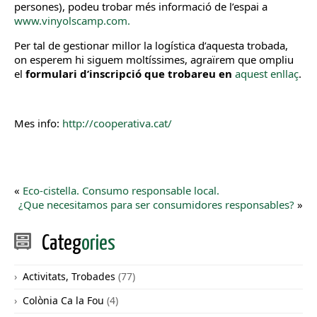
persones), podeu trobar més informació de l’espai a
www.vinyolscamp.com.
Per tal de gestionar millor la logística d’aquesta trobada,
on esperem hi siguem moltíssimes, agraïrem que ompliu
el
formulari d’inscripció que trobareu en
aquest enllaç
.
Mes info:
http://cooperativa.cat/
«
Eco-cistella. Consumo responsable local.
¿Que necesitamos para ser consumidores responsables?
»
Categ
ories
Activitats, Trobades
(77)
Colònia Ca la Fou
(4)