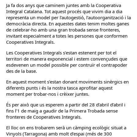
Ja fa dos anys que caminem juntes amb la Cooperativa
Integral Catalana. Tot aquest procés que vivim dia a dia
representa un model per l’autogestió, l’autoorganització i la
democràcia directa. En aquestes dates tenim moltes ganes
de celebrar-ho amb una gran trobada sense fronteres,
invitant especialment a totes les persones que conformen
Cooperatives Integrals.
Les Cooperatives Integrals s’estan estenent per tot el
territori de manera exponencial i estem convençudes que
esdevenen un model possible per contruïr el contrapoder
des de la base.
En aquest moment s’estan donant moviments sinèrgics en
diferents punts i és la nostra tasca aprofitar aquest
moment per trobar-nos i crèixer juntes.
És per això que us esperem a partir del 28 d’abril d’abril i
fins l’1 de maig a gaudir de la Primera Trobada sense
fronteres de Cooperatives Integrals.
El lloc on ens trobarem serà un càmping ecològic situat a
Vinyols (Tarragona) amb molt d’espai (més de 300