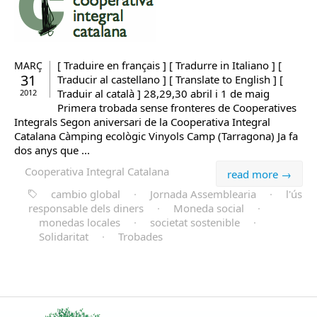
[ Traduire en français ] [ Tradurre in Italiano ] [
MARÇ
31
Traducir al castellano ] [ Translate to English ] [
Traduir al català ] 28,29,30 abril i 1 de maig
2012
Primera trobada sense fronteres de Cooperatives
Integrals Segon aniversari de la Cooperativa Integral
Catalana Càmping ecològic Vinyols Camp (Tarragona) Ja fa
dos anys que ...
Cooperativa Integral Catalana
read more →
cambio global
·
Jornada Assemblearia
·
l'ús
responsable dels diners
·
Moneda social
·
monedas locales
·
societat sostenible
·
Solidaritat
·
Trobades