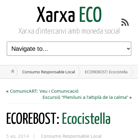
Xarxa
ECO
Xarxa d'intercanvi amb moneda social
Consumo Responsable Local
ECOREBOST: Ecocistella
«
ComunicART: Veu i Comunicació
Excursió “Pleniluni a l’altiplà de la calma”
»
ECOREBOST:
Ecocistella
5 ag. 2014 |
Consumo Responsable Local