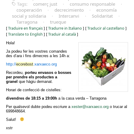
Tags:
comerç just
·
consumo responsable
·
cooperación
·
decrecimiento
·
economía
social y solidaria
·
Intercanvi
·
Solidaritat
·
Tarragona
·
trueque
[
Traduire en français
]
[
Tradurre in Italiano
]
[
Traducir al castellano
]
[
Translate to English
]
[
Traduir al català
]
Hola!
Ja podeu fer les vostres comandes
des d’ara i fins dimecres a les 14h a:
http://
ecorebost
.xarxaeco.org
Recordeu,
porteu envasos o bosses
per prendre els productes a
granel
que hàgiu demanat.
Horari de confecció de cistelles:
divendres de 18:15 a 19:00h
a la casa verda – Tarragona
Per qualsevol dubte podeu escriure a
xester@xarxaeco.org
o trucar al
699848664.
Salut!
xstr