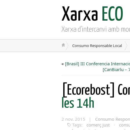
Xarxa
ECO
Xarxa d'intercanvi amb mo
Consumo Responsable Local
«
[Brasil] III Conferencia Intern
[CanBiarlu – 
[Ecorebost] Co
les 14h
2 nov. 2015 |
Consumo Respons
Tags:
comerç just
·
cons