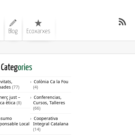
Blog
Ecoxarxes
Categ
ories
vitats,
Colònia Ca la Fou
bades
(77)
(4)
erç just –
Conferencias,
ca ètica
(8)
Cursos, Talleres
(66)
nsumo
Cooperativa
ponsable Local
Integral Catalana
(14)