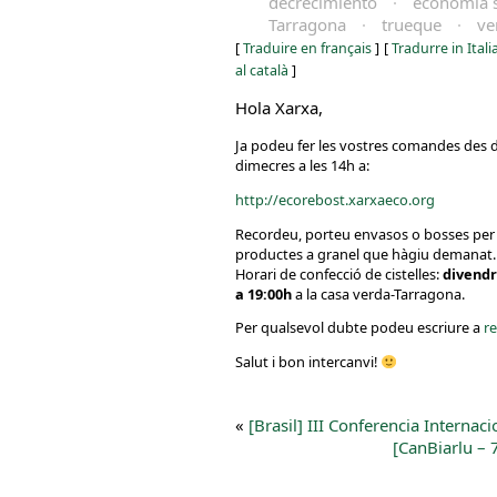
decrecimiento
·
economía so
Tarragona
·
trueque
·
ve
[
Traduire en français
]
[
Tradurre in Ital
al català
]
Hola Xarxa,
Ja podeu fer les vostres comandes des d’
dimecres a les 14h a:
http://ecorebost.xarxaeco.org
Recordeu, porteu envasos o bosses per 
productes a granel que hàgiu demanat.
Horari de confecció de cistelles:
divendr
a 19:00h
a la casa verda-Tarragona.
Per qualsevol dubte podeu escriure a
r
Salut i bon intercanvi!
«
[Brasil] III Conferencia Intern
[CanBiarlu – 