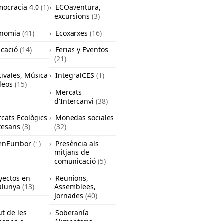
ocracia 4.0
(1)
ECOaventura,
excursions
(3)
onomia
(41)
Ecoxarxes
(16)
cació
(14)
Ferias y Eventos
(21)
tivales, Música
IntegralCES
(1)
deos
(15)
Mercats
d'Intercanvi
(38)
cats Ecològics
Monedas sociales
rtesans
(3)
(32)
nEuribor
(1)
Presència als
mitjans de
comunicació
(5)
yectos en
Reunions,
alunya
(13)
Assemblees,
Jornades
(40)
ut de les
Soberanía