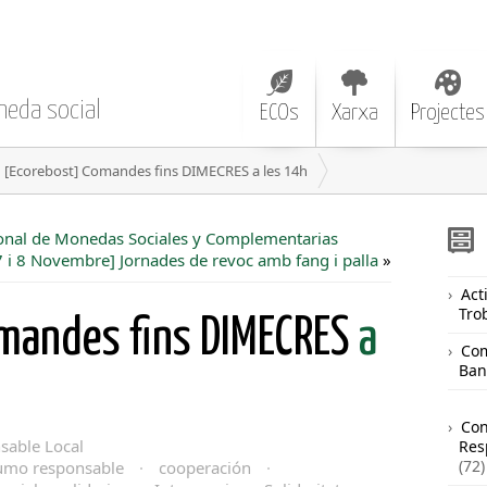
neda social
ECOs
Xarxa
Projectes
[Ecorebost] Comandes fins DIMECRES a les 14h
acional de Monedas Sociales y Complementarias
7 i 8 Novembre] Jornades de revoc amb fang i palla
»
Acti
Tro
mandes fins DIMECRES
a
Com
Ban
Co
able Local
Res
(72)
umo responsable
·
cooperación
·