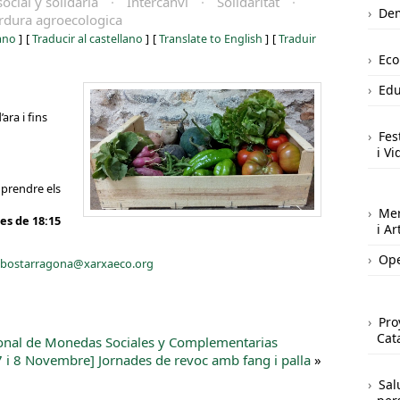
cial y solidaria
·
Intercanvi
·
Solidaritat
·
Dem
rdura agroecologica
iano
]
[
Traducir al castellano
]
[
Translate to English
]
[
Traduir
Ec
Edu
ara i fins
Fes
i Vi
prendre els
Mer
es de 18:15
i A
Ope
ebostarragona@xarxaeco.org
Pro
Cat
acional de Monedas Sociales y Complementarias
7 i 8 Novembre] Jornades de revoc amb fang i palla
»
Sal