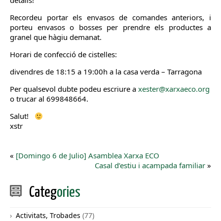
detalls!
Recordeu portar els envasos de comandes anteriors, i
porteu envasos o bosses per prendre els productes a
granel que hàgiu demanat.
Horari de confecció de cistelles:
divendres de 18:15 a 19:00h a la casa verda – Tarragona
Per qualsevol dubte podeu escriure a
xester@xarxaeco.org
o trucar al 699848664.
Salut!
xstr
«
[Domingo 6 de Julio] Asamblea Xarxa ECO
Casal d’estiu i acampada familiar
»
Categ
ories
Activitats, Trobades
(77)