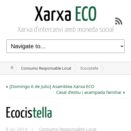
Xarxa
ECO
Xarxa d'intercanvi amb moneda social
Consumo Responsable Local
Ecocistella
«
[Domingo 6 de Julio] Asamblea Xarxa ECO
Casal d’estiu i acampada familiar
»
Ecocis
tella
8 jul. 2014 |
Consumo Responsable Local