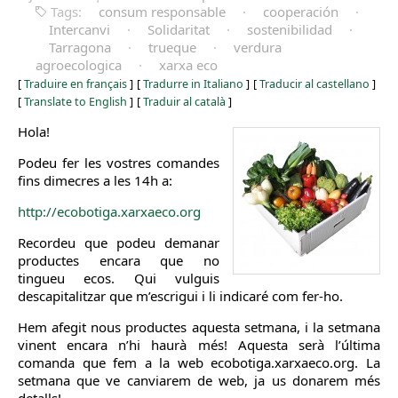
Tags:
consum responsable
·
cooperación
·
Intercanvi
·
Solidaritat
·
sostenibilidad
·
Tarragona
·
trueque
·
verdura
agroecologica
·
xarxa eco
[
Traduire en français
]
[
Tradurre in Italiano
]
[
Traducir al castellano
]
[
Translate to English
]
[
Traduir al català
]
Hola!
Podeu fer les vostres comandes
fins dimecres a les 14h a:
http://ecobotiga.xarxaeco.org
Recordeu que podeu demanar
productes encara que no
tingueu ecos. Qui vulguis
descapitalitzar que m’escrigui i li indicaré com fer-ho.
Hem afegit nous productes aquesta setmana, i la setmana
vinent encara n’hi haurà més! Aquesta serà l’última
comanda que fem a la web ecobotiga.xarxaeco.org. La
setmana que ve canviarem de web, ja us donarem més