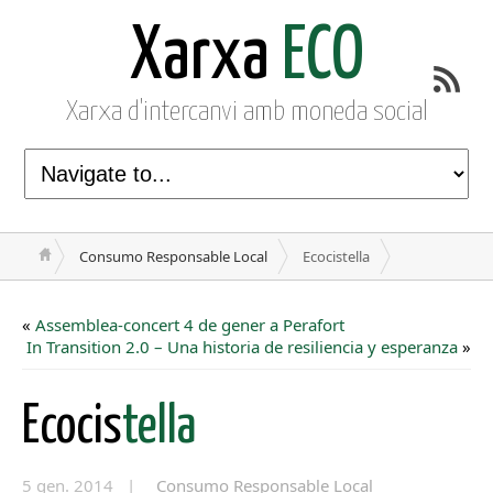
Xarxa
ECO
Xarxa d'intercanvi amb moneda social
Consumo Responsable Local
Ecocistella
«
Assemblea-concert 4 de gener a Perafort
In Transition 2.0 – Una historia de resiliencia y esperanza
»
Ecocis
tella
5 gen. 2014 |
Consumo Responsable Local