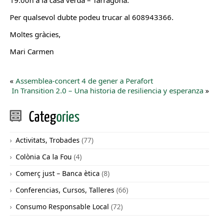
19:00h a la casa verda – Tarragona.
Per qualsevol dubte podeu trucar al 608943366.
Moltes gràcies,
Mari Carmen
«
Assemblea-concert 4 de gener a Perafort
In Transition 2.0 – Una historia de resiliencia y esperanza
»
Categ
ories
Activitats, Trobades
(77)
Colònia Ca la Fou
(4)
Comerç just – Banca ètica
(8)
Conferencias, Cursos, Talleres
(66)
Consumo Responsable Local
(72)