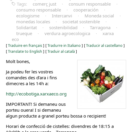
Tags:
comerç just
·
consum responsable
·
consumo responsable
·
cooperación
·
ecologisme
·
Intercanvi
·
Moneda social
·
monedas locales
·
societat sostenible
·
Solidaritat
·
sostenibilidad
·
Tarragona
·
trueque
·
verdura agroecologica
·
xarxa
eco
[
Traduire en français
]
[
Tradurre in Italiano
]
[
Traducir al castellano
]
[
Translate to English
]
[
Traduir al català
]
Molt bones,
Ja podeu fer les vostres
comandes des d’ara i fins
dimecres a les 14h a:
http://ecobotiga.xarxaeco.org
IMPORTANT! Si demaneu ous
porteu ouera! I si demaneu
algun producte a granel porteu bossa o recipient!
Horari de confecció de cistelles: divendres de 18:15 a