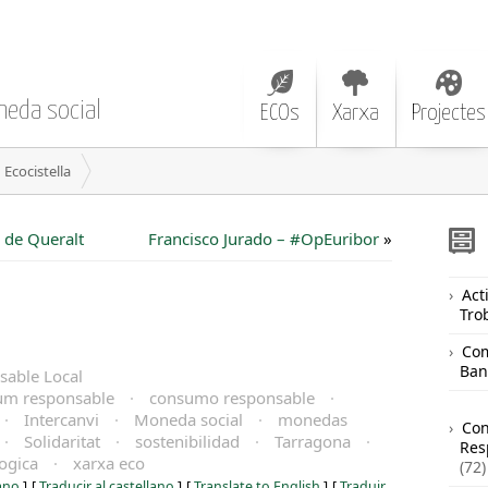
neda social
ECOs
Xarxa
Projectes
Ecocistella
 de Queralt
Francisco Jurado – #OpEuribor
»
Acti
Tro
Com
Ban
able Local
um responsable
·
consumo responsable
·
·
Intercanvi
·
Moneda social
·
monedas
Co
·
Solidaritat
·
sostenibilidad
·
Tarragona
·
Res
ogica
·
xarxa eco
(72)
iano
]
[
Traducir al castellano
]
[
Translate to English
]
[
Traduir