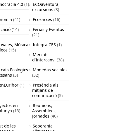
ocracia 4.0
(1)
ECOaventura,
excursions
(3)
onomia
(41)
Ecoxarxes
(16)
cació
(14)
Ferias y Eventos
(21)
tivales, Música
IntegralCES
(1)
deos
(15)
Mercats
d'Intercanvi
(38)
cats Ecològics
Monedas sociales
rtesans
(3)
(32)
nEuribor
(1)
Presència als
mitjans de
comunicació
(5)
yectos en
Reunions,
alunya
(13)
Assemblees,
Jornades
(40)
ut de les
Soberanía