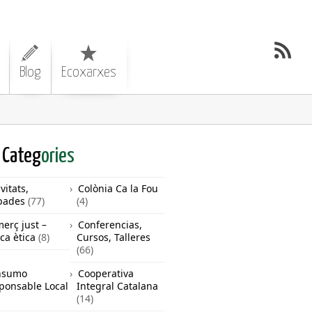
Blog
Ecoxarxes
Categ
ories
vitats,
Colònia Ca la Fou
bades
(77)
(4)
erç just –
Conferencias,
ca ètica
(8)
Cursos, Talleres
(66)
nsumo
Cooperativa
ponsable Local
Integral Catalana
(14)