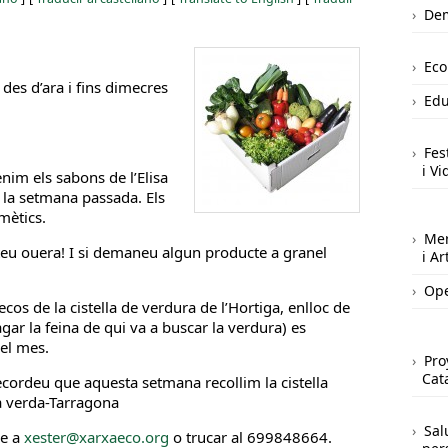
Dem
Ec
des d’ara i fins dimecres
Edu
Fes
i Vi
im els sabons de l’Elisa
r la setmana passada. Els
smètics.
Mer
u ouera! I si demaneu algun producte a granel
i A
Ope
 ecos de la cistella de verdura de l’Hortiga, enlloc de
ar la feina de qui va a buscar la verdura) es
del mes.
Pro
Cat
Recordeu que aquesta setmana recollim la cistella
a verda-Tarragona
Sal
re a
xester@xarxaeco.org
o trucar al 699848664.