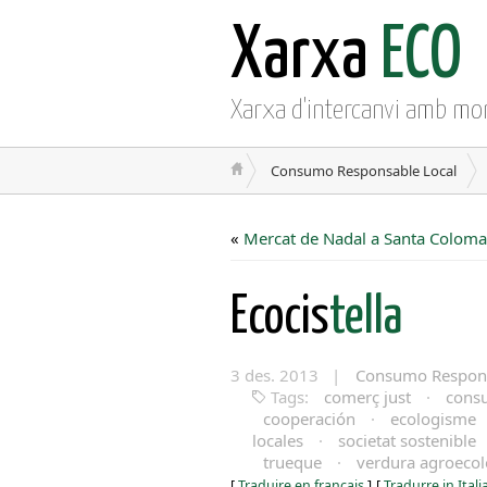
Xarxa
ECO
Xarxa d'intercanvi amb mo
Consumo Responsable Local
«
Mercat de Nadal a Santa Coloma
Ecocis
tella
3 des. 2013 |
Consumo Respons
Tags:
comerç just
·
cons
cooperación
·
ecologisme
locales
·
societat sostenible
trueque
·
verdura agroecol
[
Traduire en français
]
[
Tradurre in Ital