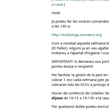
al català
]
Hola!
Ja podeu fer les vostres comandes 
a les 14h a:
http://ecobotiga.xarxaeco.org
Com a novetat aquesta setmana ten
(El Paller). Alguns ja en vau agafa
trobareu a l’apartat d’higiene i co
IMPORTANT! Si demaneu ous porte
porteu bossa o recipient!
Per facilitar la gestió de la part en
cobrar 1 eco cada setmana (per pag
cobraran tots els ECOs a principi 
Horari de confecció de cistelles: 
dijous
de 18:15 a 19:15h a la cas
Per qualsevol dubte podeu escriu