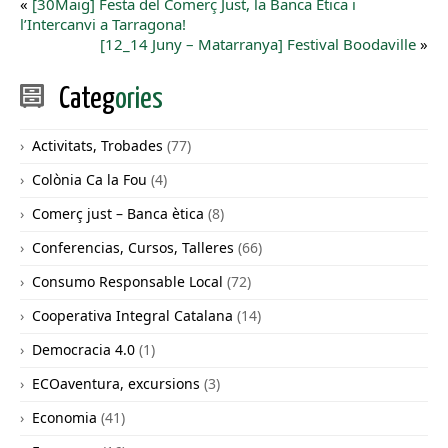
«
[30Maig] Festa del Comerç Just, la Banca Ètica i
l’Intercanvi a Tarragona!
[12_14 Juny – Matarranya] Festival Boodaville
»
Categ
ories
Activitats, Trobades
(77)
Colònia Ca la Fou
(4)
Comerç just – Banca ètica
(8)
Conferencias, Cursos, Talleres
(66)
Consumo Responsable Local
(72)
Cooperativa Integral Catalana
(14)
Democracia 4.0
(1)
ECOaventura, excursions
(3)
Economia
(41)