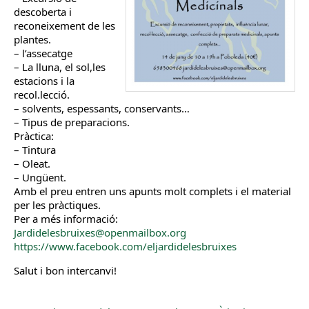
descoberta i
reconeixement de les
plantes.
– l’assecatge
– La lluna, el sol,les
estacions i la
recol.lecció.
– solvents, espessants, conservants…
– Tipus de preparacions.
Pràctica:
– Tintura
– Oleat.
– Ungüent.
Amb el preu entren uns apunts molt complets i el material
per les pràctiques.
Per a més informació:
Jardidelesbruixes@openmailbox.org
https://www.facebook.com/eljardidelesbruixes
Salut i bon intercanvi!