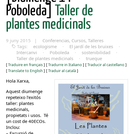
Poboleda]
Taller de
plantes medicinals
9 juny 2015 |
Conferencias, Cursos, Talleres
Tags:
ecologisme
·
El jardí de les bruixes
·
Intercanvi
·
Poboleda
·
sostenibilidad
·
Taller de plantes medicinals
·
trueque
[
Traduire en français
]
[
Tradurre in Italiano
]
[
Traducir al castellano
]
[
Translate to English
]
[
Traduir al català
]
Hola Xarxa,
Aquest diumenge
repeteixo l’exitós
taller: plantes
medicinals,
propietats i usos. Té
un cost de 40ECOs.
Inclou:
– Excursió de