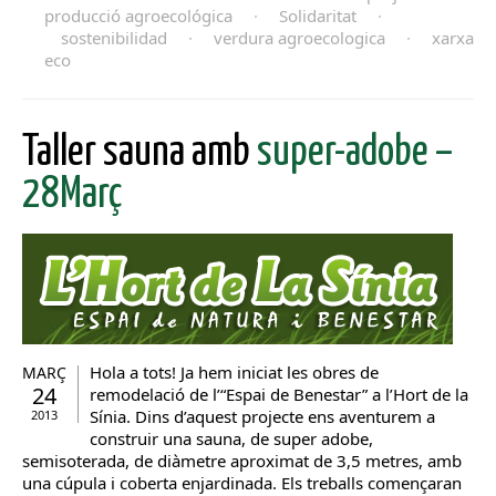
producció agroecológica
·
Solidaritat
·
sostenibilidad
·
verdura agroecologica
·
xarxa
eco
Taller sauna amb
super-adobe –
28Març
Hola a tots! Ja hem iniciat les obres de
MARÇ
24
remodelació de l’“Espai de Benestar” a l’Hort de la
Sínia. Dins d’aquest projecte ens aventurem a
2013
construir una sauna, de super adobe,
semisoterada, de diàmetre aproximat de 3,5 metres, amb
una cúpula i coberta enjardinada. Els treballs començaran