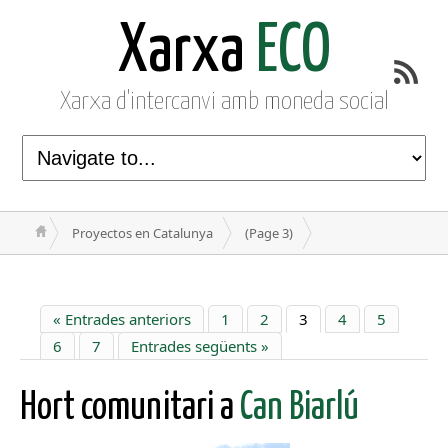
Xarxa
ECO
Xarxa d'intercanvi amb moneda social
Proyectos en Catalunya
(Page 3)
« Entrades anteriors
1
2
3
4
5
6
7
Entrades següents »
Hort comunitari a
Can Biarlú