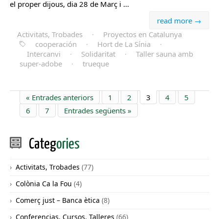
el proper dijous, dia 28 de Març i ...
read more →
Activitats, Trobades
·
Proyectos en Catalunya
cooperación
·
Hort de La Sínia
·
Intercanvi
·
Solidaritat
·
Taller sauna amb
super-adobe
·
trueque
« Entrades anteriors
1
2
3
4
5
6
7
Entrades següents »
Categ
ories
Activitats, Trobades
(77)
Colònia Ca la Fou
(4)
Comerç just – Banca ètica
(8)
Conferencias, Cursos, Talleres
(66)