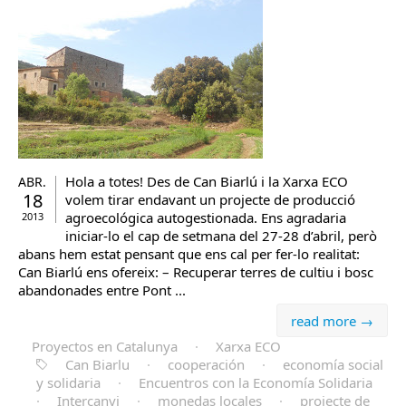
Hola a totes! Des de Can Biarlú i la Xarxa ECO
ABR.
18
volem tirar endavant un projecte de producció
agroecológica autogestionada. Ens agradaria
2013
iniciar-lo el cap de setmana del 27-28 d’abril, però
abans hem estat pensant que ens cal per fer-lo realitat:
Can Biarlú ens ofereix: – Recuperar terres de cultiu i bosc
abandonades entre Pont ...
read more →
Proyectos en Catalunya
·
Xarxa ECO
Can Biarlu
·
cooperación
·
economía social
y solidaria
·
Encuentros con la Economía Solidaria
·
Intercanvi
·
monedas locales
·
projecte de