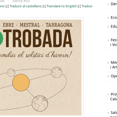
que
·
xarxa eco
Dem
iano
]
[
Traducir al castellano
]
[
Translate to English
]
[
Traduir
Ec
Edu
Fes
i Vi
Mer
i A
Ope
Pro
Cat
Sal