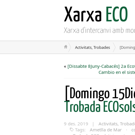
Xarxa
ECO
Xarxa d'intercanvi amb mo
Activitats, Trobades
[Domingo
«
[Dissabte 8Juny-Cabacés] 2a Eco
Cambio en el sist
[Domingo 15Dic
Trobada ECOsols
9 des. 2019 |
Activitats, Trobad
Tags:
Ametlla de Mar
·
c