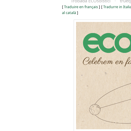
Trobada ECOsolstici
·
true
[
Traduire en français
]
[
Tradurre in Ital
al català
]