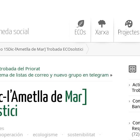
neda social
ECOs
Xarxa
Projectes
 15Dic-l’Ametlla de Mar] Trobada ECOsolstici
trobada del Priorat
ema de listas de correo y nuevo grupo en telegram
»
Acti
Tro
-l’Ametlla de
Mar]
Com
Ban
tici
Co
es
Res
(72)
ooperación
·
ecologisme
·
sostenibilitat
·