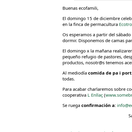
Buenas ecofamili,
El domingo 15 de diciembre celebr
en la finca de permacultura
Ecotro
Os esperamos a partir del sábado 
dormir. Disponemos de camas par
El domingo x la mañana realizar
pequeño refugio de pastores, de
productos, nosotr@s tenemos acei
Al mediodía
comida de pa i por
todas.
Para acabar charlaremos sobre co
cooperativa
L Enllaç
(
www.somebr
Se ruega
confirmación a
:
info@ec
S