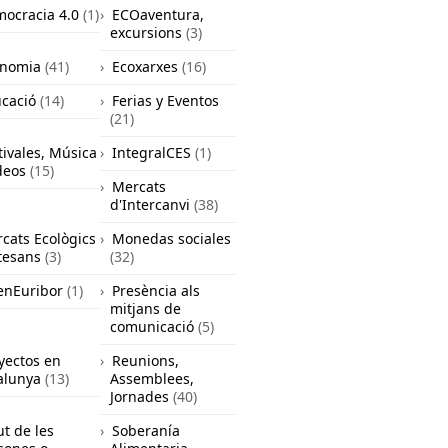
ocracia 4.0
(1)
ECOaventura,
excursions
(3)
onomia
(41)
Ecoxarxes
(16)
cació
(14)
Ferias y Eventos
(21)
tivales, Música
IntegralCES
(1)
deos
(15)
Mercats
d'Intercanvi
(38)
cats Ecològics
Monedas sociales
rtesans
(3)
(32)
nEuribor
(1)
Presència als
mitjans de
comunicació
(5)
yectos en
Reunions,
alunya
(13)
Assemblees,
Jornades
(40)
ut de les
Soberanía