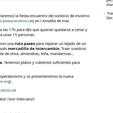
per
d'a
Tra
aremos la fiesta encuentro del solsticio de invierno
Dec
s
(
www.ecotros.cat
) en l Ametlla de mar.
a las 17h para l@s que quieran quedarse a cenar y
a unas 15 personas.
emos una
ruta paseo
para reparar un tejado de un
spués
mercadillo de intercambio
. Traer vuestros
te de oliva, almendras, leña, mandarinas…
ta
. Tenemos platos y cubiertos suficientes para
operativismo y os presentaremos la nueva
e.org
) .
otros.cat
alut i bon intercanvi!