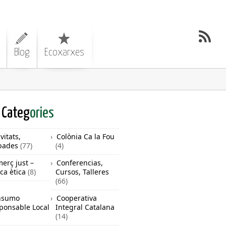
Blog
Ecoxarxes
Categ
ories
vitats,
Colònia Ca la Fou
bades
(77)
(4)
erç just –
Conferencias,
ca ètica
(8)
Cursos, Talleres
(66)
nsumo
Cooperativa
ponsable Local
Integral Catalana
(14)