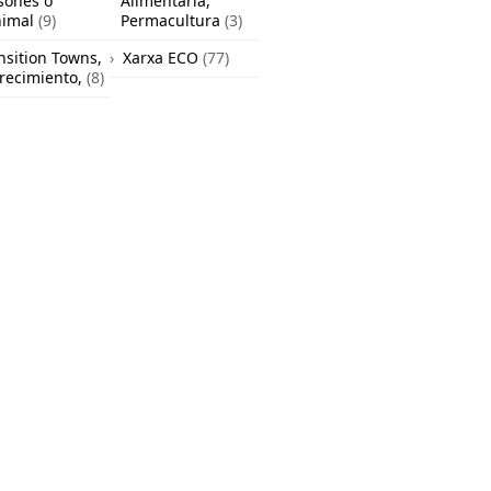
sones o
Alimentaria,
nimal
(9)
Permacultura
(3)
nsition Towns,
Xarxa ECO
(77)
recimiento,
(8)