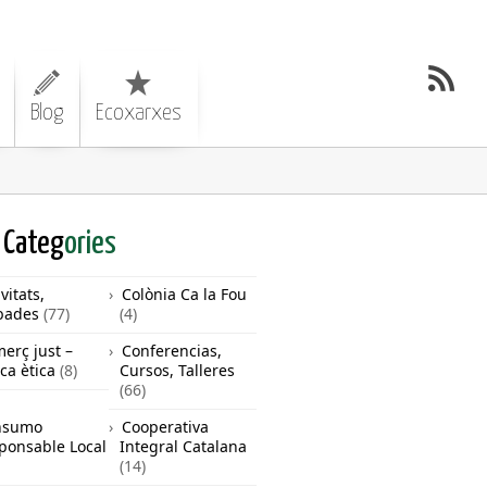
Blog
Ecoxarxes
Categ
ories
vitats,
Colònia Ca la Fou
bades
(77)
(4)
erç just –
Conferencias,
ca ètica
(8)
Cursos, Talleres
(66)
nsumo
Cooperativa
ponsable Local
Integral Catalana
(14)