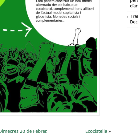
per
d'a
Tra
Dec
Dimecres 20 de Febrer.
Ecocistella
»