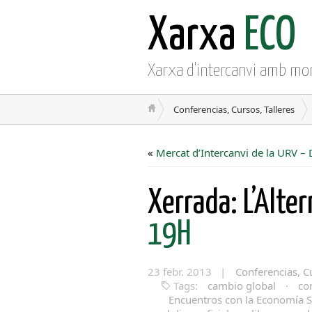
Xarxa
ECO
Xarxa d'intercanvi amb mo
Conferencias, Cursos, Talleres
«
Mercat d’Intercanvi de la URV – 
Xerrada: L’Alter
19H
23 febr. 2013 |
Conferencias, Cu
Tags:
cambio global
·
co
Encuentros con la Economía S