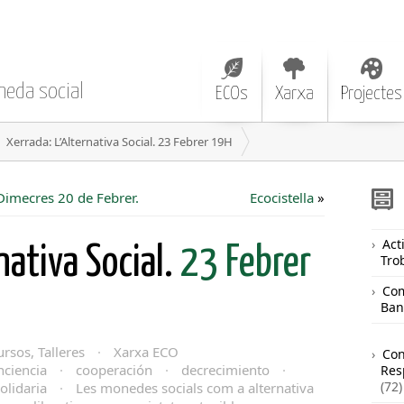
neda social
ECOs
Xarxa
Projectes
Xerrada: L’Alternativa Social. 23 Febrer 19H
Dimecres 20 de Febrer.
Ecocistella
»
Acti
nativa Social.
23 Febrer
Tro
Com
Ban
rsos, Talleres
·
Xarxa ECO
Co
nciencia
·
cooperación
·
decrecimiento
·
Res
(72)
olidaria
·
Les monedes socials com a alternativa