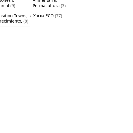
sones o
Alimentaria,
nimal
(9)
Permacultura
(3)
nsition Towns,
Xarxa ECO
(77)
recimiento,
(8)