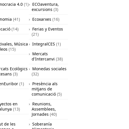
ocracia 4.0
(1)
ECOaventura,
excursions
(3)
onomia
(41)
Ecoxarxes
(16)
cació
(14)
Ferias y Eventos
(21)
tivales, Música
IntegralCES
(1)
deos
(15)
Mercats
d'Intercanvi
(38)
cats Ecològics
Monedas sociales
rtesans
(3)
(32)
nEuribor
(1)
Presència als
mitjans de
comunicació
(5)
yectos en
Reunions,
alunya
(13)
Assemblees,
Jornades
(40)
ut de les
Soberanía