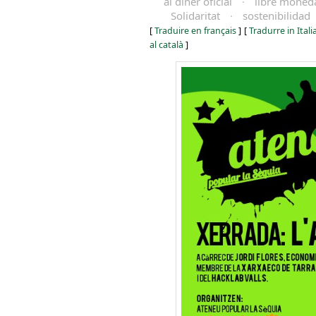
al diner oficial
·
libre moned
Solidaritat
·
sostenibilidad
[
Traduire en français
]
[
Tradurre in Ital
al català
]