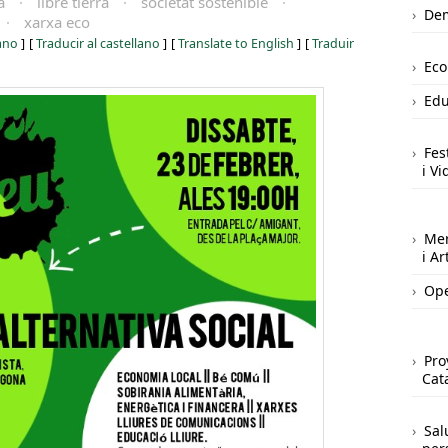
a
·
libre tierra
·
societat sostenible
·
Dem
·
xarxa eco
iano
]
[
Traducir al castellano
]
[
Translate to English
]
[
Traduir
Ec
Edu
Fes
i Vi
Mer
i A
Ope
Pro
Cat
Sal