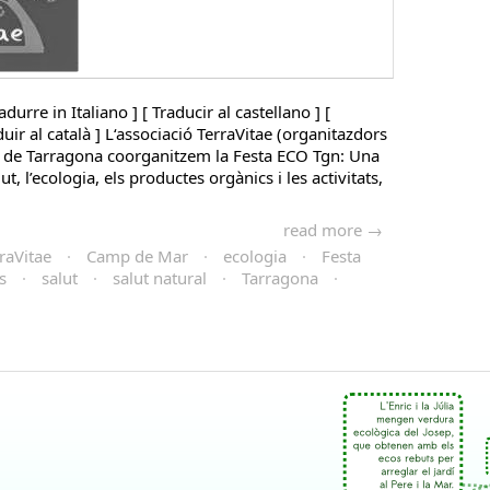
adurre in Italiano ] [ Traducir al castellano ] [
duir al català ] L‘associació TerraVitae (organitazdors
 de Tarragona coorganitzem la Festa ECO Tgn: Una
ut, l’ecologia, els productes orgànics i les activitats,
read more →
raVitae
·
Camp de Mar
·
ecologia
·
Festa
s
·
salut
·
salut natural
·
Tarragona
·