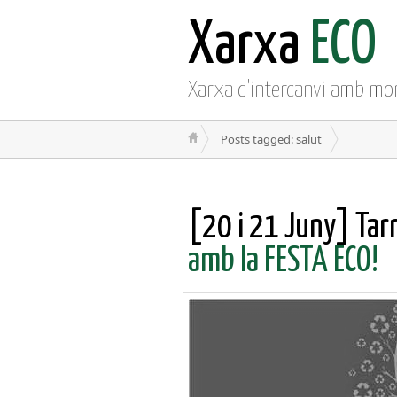
Xarxa
ECO
Xarxa d'intercanvi amb mo
Posts tagged: salut
[20 i 21 Juny] Tar
amb la FESTA ECO!