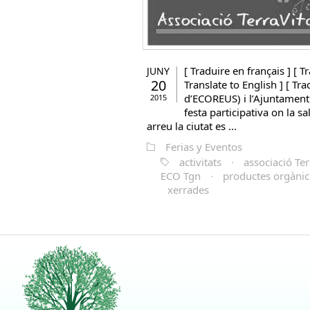
[ Traduire en français ] [ Tr
JUNY
20
Translate to English ] [ Tra
d’ECOREUS) i l’Ajuntament
2015
festa participativa on la sal
arreu la ciutat es ...
Ferias y Eventos
activitats
·
associació Ter
ECO Tgn
·
productes orgànic
xerrades