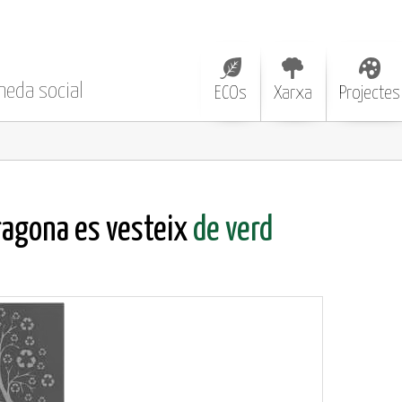
neda social
ECOs
Xarxa
Projectes
ragona es vesteix
de verd