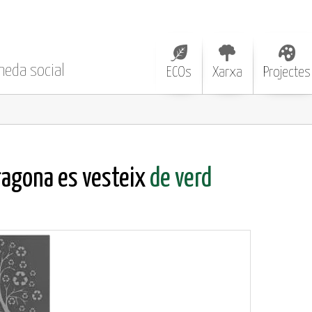
neda social
ECOs
Xarxa
Projectes
ragona es vesteix
de verd