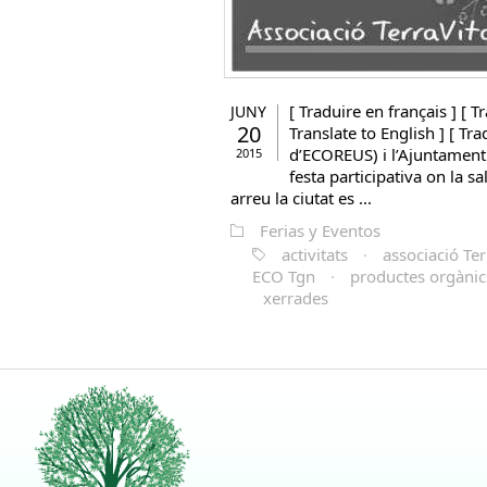
[ Traduire en français ] [ Tr
JUNY
20
Translate to English ] [ Tra
d’ECOREUS) i l’Ajuntament
2015
festa participativa on la sal
arreu la ciutat es ...
Ferias y Eventos
activitats
·
associació Ter
ECO Tgn
·
productes orgànic
xerrades