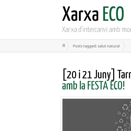
Xarxa
ECO
Xarxa d'intercanvi amb mo
Posts tagged: salut natural
[20 i 21 Juny] Tar
amb la FESTA ECO!