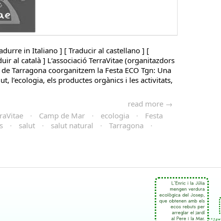
adurre in Italiano ] [ Traducir al castellano ] [
duir al català ] L‘associació TerraVitae (organitazdors
 de Tarragona coorganitzem la Festa ECO Tgn: Una
ut, l’ecologia, els productes orgànics i les activitats,
read more →
raVitae
·
Camp de Mar
·
ecologia
·
Festa
s
·
salut
·
salut natural
·
Tarragona
·