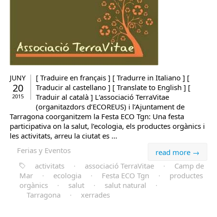
[ Traduire en français ] [ Tradurre in Italiano ] [
JUNY
20
Traducir al castellano ] [ Translate to English ] [
Traduir al català ] L‘associació TerraVitae
2015
(organitazdors d’ECOREUS) i l’Ajuntament de
Tarragona coorganitzem la Festa ECO Tgn: Una festa
participativa on la salut, l’ecologia, els productes orgànics i
les activitats, arreu la ciutat es ...
Ferias y Eventos
read more →
activitats
·
associació TerraVitae
·
Camp de
Mar
·
ecologia
·
Festa ECO Tgn
·
productes
orgànics
·
salut
·
salut natural
·
Tarragona
·
xerrades