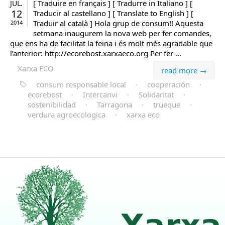
[ Traduire en français ] [ Tradurre in Italiano ] [
JUL.
12
Traducir al castellano ] [ Translate to English ] [
Traduir al català ] Hola grup de consum!! Aquesta
2014
setmana inaugurem la nova web per fer comandes,
que ens ha de facilitat la feina i és molt més agradable que
l’anterior: http://ecorebost.xarxaeco.org Per fer ...
Xarxa ECO
read more →
consum responsable local
·
cooperación
·
ecorebost
·
Intercanvi
·
Solidaritat
·
sostenibilidad
·
Tarragona
·
trueque
·
verdura agroecologica
·
xarxa eco