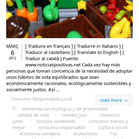
[ Traduire en français ] [ Tradurre in Italiano ] [
MARÇ
6
Traducir al castellano ] [ Translate to English ] [
Traduir al català ] Fuente:
2012
www.noticiaspositivas.net Cada vez hay más
personas que toman conciencia de la necesidad de adoptar
unos hábitos de vida equilibrados que sean
económicamente racionales, ecológicamente sostenibles y
socialmente justos. Así ...
Consumo Responsable Local
read more →
alimentación ecológica y de proximidad
·
calidad de vida
·
comerç just
·
comercio
justo
·
compra sostenible
·
consumir menos y
mejor
·
consumo responsable
·
Cultura Social
·
economía solidaria
·
ecoturismo
·
l'ús