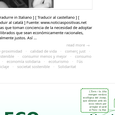
radurre in Italiano ] [ Traducir al castellano ] [
raduir al català ] Fuente: www.noticiaspositivas.net
as que toman conciencia de la necesidad de adoptar
ilibrados que sean económicamente racionales,
lmente justos. Así ...
read more →
e proximidad
·
calidad de vida
·
comerç just
·
stenible
·
consumir menos y mejor
·
consumo
·
economía solidaria
·
ecoturismo
·
l'ús
iclaje
·
societat sostenible
·
Solidaritat