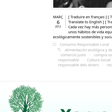
[ Traduire en français ] [ T
MARÇ
6
Translate to English ] [ T
Cada vez hay más person
2012
unos hábitos de vida equ
ecológicamente sostenibles y socia
Consumo Responsable Local
alimentación ecológica y d
comercio justo
·
compra so
responsable
·
Cultura Social
responsable dels diners
·
rec