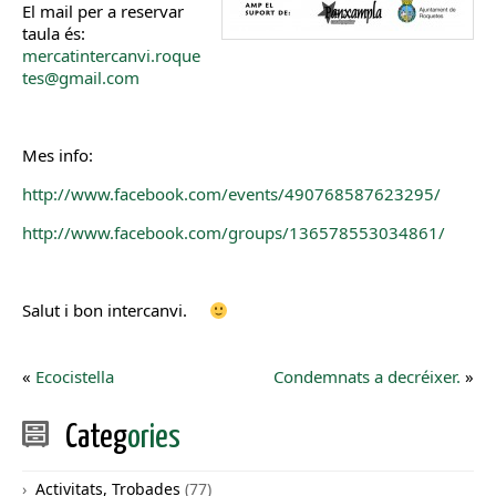
El mail per a reservar
taula és:
mercatintercanvi.roque
tes@gmail.com
Mes info:
http://www.facebook.com/events/490768587623295/
http://www.facebook.com/groups/136578553034861/
Salut i bon intercanvi.
«
Ecocistella
Condemnats a decréixer.
»
Categ
ories
Activitats, Trobades
(77)