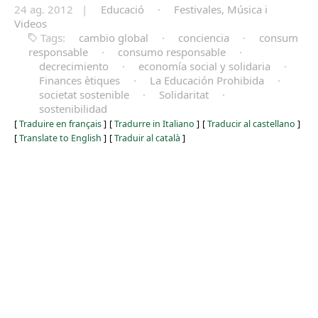
24 ag. 2012 |
Educació
·
Festivales, Música i
Videos
Tags:
cambio global
·
conciencia
·
consum
responsable
·
consumo responsable
·
decrecimiento
·
economía social y solidaria
·
Finances ètiques
·
La Educación Prohibida
·
societat sostenible
·
Solidaritat
·
sostenibilidad
[
Traduire en français
]
[
Tradurre in Italiano
]
[
Traducir al castellano
]
[
Translate to English
]
[
Traduir al català
]