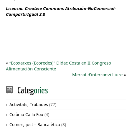
Licencia: Creative Commons Atribución-NoComercial-
CompartirIgual 3.0
«
“Ecoxarxes (Ecoredes)” Didac Costa en II Congreso
Alimentación Consciente
Mercat d’intercanvi lliure
»
Categ
ories
Activitats, Trobades
(77)
Colònia Ca la Fou
(4)
Comerç just – Banca ètica
(8)