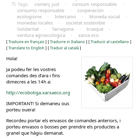
Tags:
comerç just
·
consum responsable
·
consumo responsable
·
cooperación
·
ecologisme
·
Intercanvi
·
Moneda social
·
monedas locales
·
societat sostenible
·
Solidaritat
·
Tarragona
·
trueque
·
verdura agroecologica
·
xarxa eco
[
Traduire en français
]
[
Tradurre in Italiano
]
[
Traducir al castellano
]
[
Translate to English
]
[
Traduir al català
]
Hola!
Ja podeu fer les vostres
comandes des d’ara i fins
dimecres a les 14h a:
http://ecobotiga.xarxaeco.org
IMPORTANT! Si demaneu ous
porteu ouera!
Recordeu portar els envasos de comandes anteriors, i
porteu envasos o bosses per prendre els productes a
granel que hàgiu demanat.