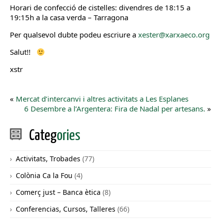
Horari de confecció de cistelles: divendres de 18:15 a
19:15h a la casa verda – Tarragona
Per qualsevol dubte podeu escriure a
xester@xarxaeco.org
Salut!!
xstr
«
Mercat d’intercanvi i altres activitats a Les Esplanes
6 Desembre a l’Argentera: Fira de Nadal per artesans.
»
Categ
ories
Activitats, Trobades
(77)
Colònia Ca la Fou
(4)
Comerç just – Banca ètica
(8)
Conferencias, Cursos, Talleres
(66)