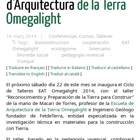
d’Arquitectura
de la Terra
Omegalight
16 març 2014 |
Conferencias, Cursos, Talleres
Tags:
bioconstruccion
·
cooperación
·
EAT
Omegalight
·
ecologisme
·
Intercanvi
·
Moneda social
·
pedagogía vivencial
·
trueque
[
Traduire en français
]
[
Tradurre in Italiano
]
[
Traducir al castellano
]
[
Translate to English
]
[
Traduir al català
]
El próximo sábado día 22 de este mes se inaugura el Ciclo
de Talleres EAT Omegalight 2014, con el taller
“Reconocimiento y Preparación de la Tierra para Construir”
de la mano de Macari de Torres, profesor de la
Escuela de
Arquitectura de la Tierra Omegalight
e Ingeniero Geólogo
fundador de FetdeTerra, entidad especializada en la
investigación técnica en materiales para la construcción
con Tierra.
El taller, basado en la pedagogía vivencial, combinará