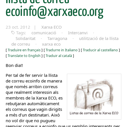
ecoinfo@xarxaeco.org
23 oct. 2012 |
Xarxa ECO
Tags:
comunicació
·
Intercanvi
·
Solidaritat
·
Tarragona
·
utilització de la llista
de correu
·
xarxa eco
[
Traduire en français
]
[
Tradurre in Italiano
]
[
Traducir al castellano
]
[
Translate to English
]
[
Traduir al català
]
Bon dia!!
Per tal de fer servir la llista
de correu ecoinfo de manera
que només arribin correus
que realment interessin als
membres de la Xarxa ECO, es
rebutjaran automàticament
els correus que vagin dirigits
a més d’un destinatari. Això
no vol dir que no pugueu
reenviar correus a ecoinfo que us semblin interessants per