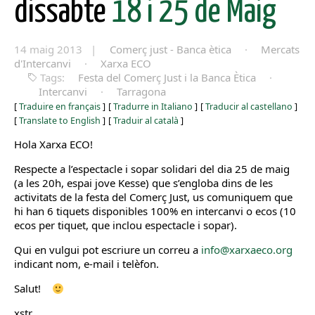
dissabte
18 i 25 de Maig
14 maig 2013 |
Comerç just - Banca ètica
·
Mercats
d'Intercanvi
·
Xarxa ECO
Tags:
Festa del Comerç Just i la Banca Ètica
·
Intercanvi
·
Tarragona
[
Traduire en français
]
[
Tradurre in Italiano
]
[
Traducir al castellano
]
[
Translate to English
]
[
Traduir al català
]
Hola Xarxa ECO!
Respecte a l’espectacle i sopar solidari del dia 25 de maig
(a les 20h, espai jove Kesse) que s’engloba dins de les
activitats de la festa del Comerç Just, us comuniquem que
hi han 6 tiquets disponibles 100% en intercanvi o ecos (10
ecos per tiquet, que inclou espectacle i sopar).
Qui en vulgui pot escriure un correu a
info@xarxaeco.org
indicant nom, e-mail i telèfon.
Salut!
xstr