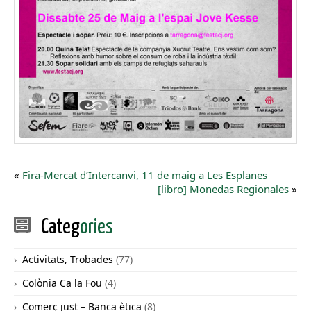
«
Fira-Mercat d’Intercanvi, 11 de maig a Les Esplanes
[libro] Monedas Regionales
»
Categ
ories
Activitats, Trobades
(77)
Colònia Ca la Fou
(4)
Comerç just – Banca ètica
(8)