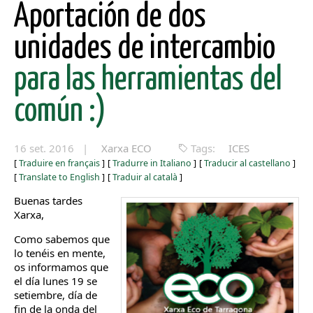
Aportación de dos
unidades de intercambio
para las herramientas del
común :)
16 set. 2016 |
Xarxa ECO
Tags:
ICES
[
Traduire en français
]
[
Tradurre in Italiano
]
[
Traducir al castellano
]
[
Translate to English
]
[
Traduir al català
]
Buenas tardes
Xarxa,
Como sabemos que
lo tenéis en mente,
os informamos que
el día lunes 19 se
setiembre, día de
fin de la onda del