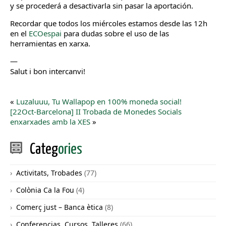
y se procederá a desactivarla sin pasar la aportación.
Recordar que todos los miércoles estamos desde las 12h
en el
ECOespai
para dudas sobre el uso de las
herramientas en xarxa.
—
Salut i bon intercanvi!
«
Luzaluuu, Tu Wallapop en 100% moneda social!
[22Oct-Barcelona] II Trobada de Monedes Socials
enxarxades amb la XES
»
Categ
ories
Activitats, Trobades
(77)
Colònia Ca la Fou
(4)
Comerç just – Banca ètica
(8)
Conferencias, Cursos, Talleres
(66)