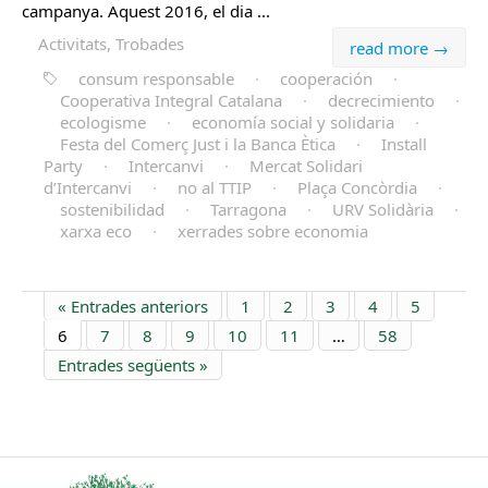
campanya. Aquest 2016, el dia ...
Activitats, Trobades
read more →
consum responsable
·
cooperación
·
Cooperativa Integral Catalana
·
decrecimiento
·
ecologisme
·
economía social y solidaria
·
Festa del Comerç Just i la Banca Ètica
·
Install
Party
·
Intercanvi
·
Mercat Solidari
d’Intercanvi
·
no al TTIP
·
Plaça Concòrdia
·
sostenibilidad
·
Tarragona
·
URV Solidària
·
xarxa eco
·
xerrades sobre economia
« Entrades anteriors
1
2
3
4
5
6
7
8
9
10
11
…
58
Entrades següents »