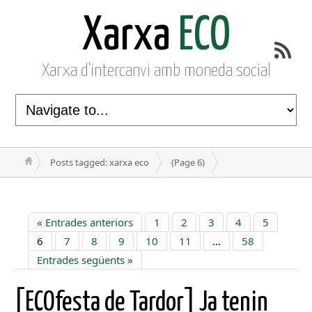
Xarxa
ECO
Xarxa d'intercanvi amb moneda social
Posts tagged: xarxa eco
(Page 6)
« Entrades anteriors
1
2
3
4
5
6
7
8
9
10
11
…
58
Entrades següents »
[ECOfesta de Tardor] Ja tenin