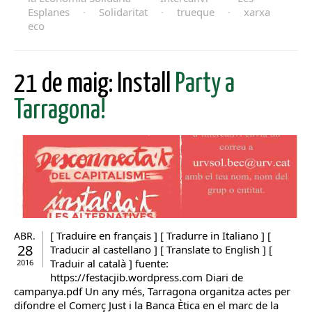
Esplanes
·
Solidaritat
·
trueque
·
xarxa
eco
21 de maig: Install
Party a
Tarragona!
[ Traduire en français ] [ Tradurre in Italiano ] [
ABR.
28
Traducir al castellano ] [ Translate to English ] [
Traduir al català ] fuente:
2016
https://festacjib.wordpress.com Diari de
campanya.pdf Un any més, Tarragona organitza actes per
difondre el Comerç Just i la Banca Ètica en el marc de la