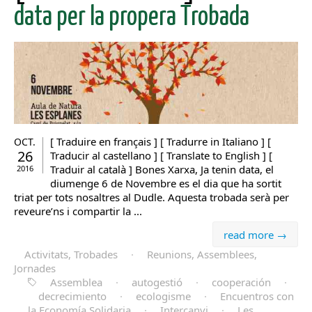
data per la propera Trobada
[ Traduire en français ] [ Tradurre in Italiano ] [
OCT.
26
Traducir al castellano ] [ Translate to English ] [
Traduir al català ] Bones Xarxa, Ja tenin data, el
2016
diumenge 6 de Novembre es el dia que ha sortit
triat per tots nosaltres al Dudle. Aquesta trobada serà per
reveure’ns i compartir la ...
read more →
Activitats, Trobades
·
Reunions, Assemblees,
Jornades
Assemblea
·
autogestió
·
cooperación
·
decrecimiento
·
ecologisme
·
Encuentros con
la Economía Solidaria
·
Intercanvi
·
Les