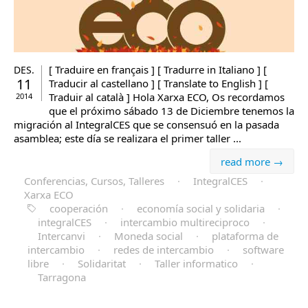
[ Traduire en français ] [ Tradurre in Italiano ] [
DES.
11
Traducir al castellano ] [ Translate to English ] [
Traduir al català ] Hola Xarxa ECO, Os recordamos
2014
que el próximo sábado 13 de Diciembre tenemos la
migración al IntegralCES que se consensuó en la pasada
asamblea; este día se realizara el primer taller ...
read more →
Conferencias, Cursos, Talleres
·
IntegralCES
·
Xarxa ECO
cooperación
·
economía social y solidaria
·
integralCES
·
intercambio multireciproco
·
Intercanvi
·
Moneda social
·
plataforma de
intercambio
·
redes de intercambio
·
software
libre
·
Solidaritat
·
Taller informatico
·
Tarragona