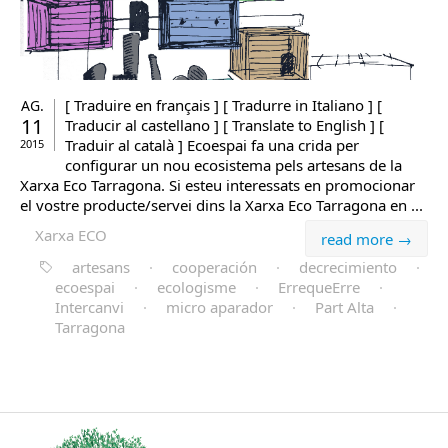
[ Traduire en français ] [ Tradurre in Italiano ] [
AG.
11
Traducir al castellano ] [ Translate to English ] [
Traduir al català ] Ecoespai fa una crida per
2015
configurar un nou ecosistema pels artesans de la
Xarxa Eco Tarragona. Si esteu interessats en promocionar
el vostre producte/servei dins la Xarxa Eco Tarragona en ...
Xarxa ECO
read more →
artesans
·
cooperación
·
decrecimiento
·
ecoespai
·
ecologisme
·
ErrequeErre
·
Intercanvi
·
micro aparador
·
Part Alta
·
Tarragona