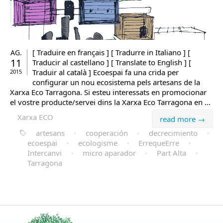
[ Traduire en français ] [ Tradurre in Italiano ] [
AG.
11
Traducir al castellano ] [ Translate to English ] [
Traduir al català ] Ecoespai fa una crida per
2015
configurar un nou ecosistema pels artesans de la
Xarxa Eco Tarragona. Si esteu interessats en promocionar
el vostre producte/servei dins la Xarxa Eco Tarragona en ...
Xarxa ECO
read more →
artesans
·
cooperación
·
decrecimiento
·
ecoespai
·
ecologisme
·
ErrequeErre
·
Intercanvi
·
micro aparador
·
Part Alta
·
Tarragona