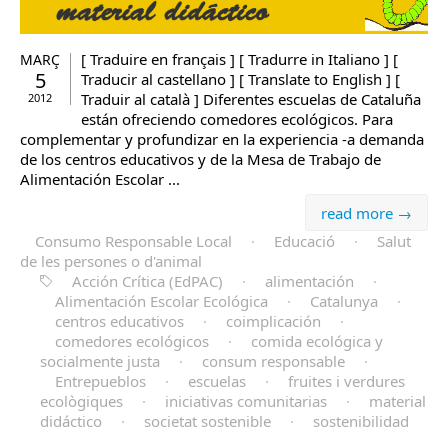
[ Traduire en français ] [ Tradurre in Italiano ] [
MARÇ
5
Traducir al castellano ] [ Translate to English ] [
Traduir al català ] Diferentes escuelas de Cataluña
2012
están ofreciendo comedores ecológicos. Para
complementar y profundizar en la experiencia -a demanda
de los centros educativos y de la Mesa de Trabajo de
Alimentación Escolar ...
read more →
Consumo Responsable Local
·
Educació
·
Salut
de les persones o d'animal
Acción Crítica (EdPAC)
·
alimentación
·
Alimentación Escolar Ecológica
·
Catalunya
·
centros educativos
·
coimplicación
·
comedores ecológicos
·
comida ecológica y
socialmente justa
·
consum responsable
·
Entrepueblos
·
escuelas
·
fruites i verdures
ecològiques
·
iniciativas comunitarias
·
material
didáctico
·
societat sostenible
·
sostenibilidad