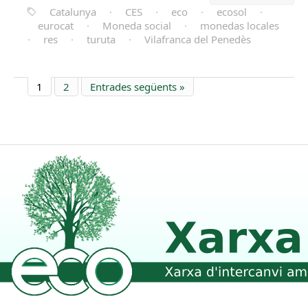
Catalunya
·
CES
·
eco
·
ecosol
·
eurocat
·
Moneda social
·
monedas locales
·
res
·
turuta
·
Vilafranca del Penedès
1
2
Entrades següents »