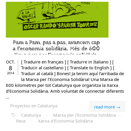
[ Traduire en français ] [ Tradurre in Italiano ] [
OCT.
8
Traducir al castellano ] [ Translate to English ] [
Traduir al català ] Bones! Ja tenim aquí l’arribada de
2014
la Marxa per l’Economia Solidària! Una Marxa de
600 kilometres per tot Catalunya que organitza la Xarxa
d’Economia Solidària. Amb voluntat de connectar diferents
...
Proyectos en Catalunya
read more →
Catalunya
·
Marxa per l'Economia Solidària
·
Reus
·
Xarxa d'Economia Solidària