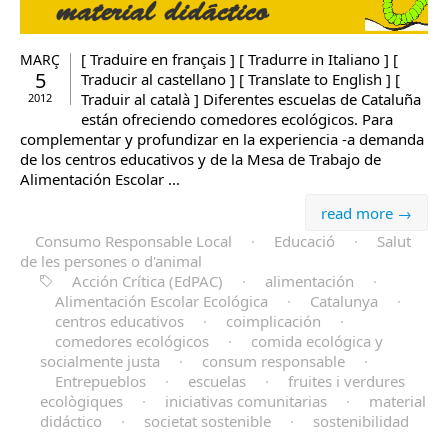
[ Traduire en français ] [ Tradurre in Italiano ] [
MARÇ
5
Traducir al castellano ] [ Translate to English ] [
Traduir al català ] Diferentes escuelas de Cataluña
2012
están ofreciendo comedores ecológicos. Para
complementar y profundizar en la experiencia -a demanda
de los centros educativos y de la Mesa de Trabajo de
Alimentación Escolar ...
read more →
Consumo Responsable Local
·
Educació
·
Salut
de les persones o d'animal
Acción Crítica (EdPAC)
·
alimentación
·
Alimentación Escolar Ecológica
·
Catalunya
·
centros educativos
·
coimplicación
·
comedores ecológicos
·
comida ecológica y
socialmente justa
·
consum responsable
·
Entrepueblos
·
escuelas
·
fruites i verdures
ecològiques
·
iniciativas comunitarias
·
material
didáctico
·
societat sostenible
·
sostenibilidad