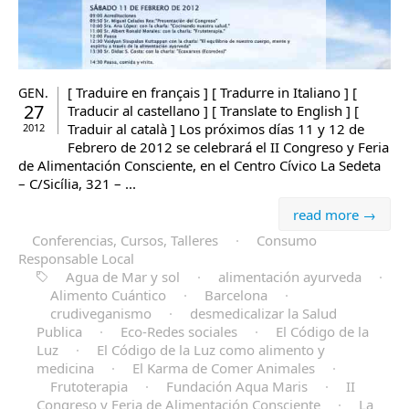
[ Traduire en français ] [ Tradurre in Italiano ] [
GEN.
27
Traducir al castellano ] [ Translate to English ] [
Traduir al català ] Los próximos días 11 y 12 de
2012
Febrero de 2012 se celebrará el II Congreso y Feria
de Alimentación Consciente, en el Centro Cívico La Sedeta
– C/Sicília, 321 – ...
read more →
Conferencias, Cursos, Talleres
·
Consumo
Responsable Local
Agua de Mar y sol
·
alimentación ayurveda
·
Alimento Cuántico
·
Barcelona
·
crudiveganismo
·
desmedicalizar la Salud
Publica
·
Eco-Redes sociales
·
El Código de la
Luz
·
El Código de la Luz como alimento y
medicina
·
El Karma de Comer Animales
·
Frutoterapia
·
Fundación Aqua Maris
·
II
Congreso y Feria de Alimentación Consciente
·
La