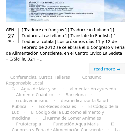
[ Traduire en français ] [ Tradurre in Italiano ] [
GEN.
27
Traducir al castellano ] [ Translate to English ] [
Traduir al català ] Los próximos días 11 y 12 de
2012
Febrero de 2012 se celebrará el II Congreso y Feria
de Alimentación Consciente, en el Centro Cívico La Sedeta
– C/Sicília, 321 – ...
read more →
Conferencias, Cursos, Talleres
·
Consumo
Responsable Local
Agua de Mar y sol
·
alimentación ayurveda
·
Alimento Cuántico
·
Barcelona
·
crudiveganismo
·
desmedicalizar la Salud
Publica
·
Eco-Redes sociales
·
El Código de la
Luz
·
El Código de la Luz como alimento y
medicina
·
El Karma de Comer Animales
·
Frutoterapia
·
Fundación Aqua Maris
·
II
Congreso y Feria de Alimentación Consciente
·
La