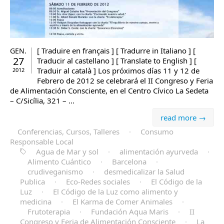
[ Traduire en français ] [ Tradurre in Italiano ] [
GEN.
27
Traducir al castellano ] [ Translate to English ] [
Traduir al català ] Los próximos días 11 y 12 de
2012
Febrero de 2012 se celebrará el II Congreso y Feria
de Alimentación Consciente, en el Centro Cívico La Sedeta
– C/Sicília, 321 – ...
read more →
Conferencias, Cursos, Talleres
·
Consumo
Responsable Local
Agua de Mar y sol
·
alimentación ayurveda
·
Alimento Cuántico
·
Barcelona
·
crudiveganismo
·
desmedicalizar la Salud
Publica
·
Eco-Redes sociales
·
El Código de la
Luz
·
El Código de la Luz como alimento y
medicina
·
El Karma de Comer Animales
·
Frutoterapia
·
Fundación Aqua Maris
·
II
Congreso y Feria de Alimentación Consciente
·
La