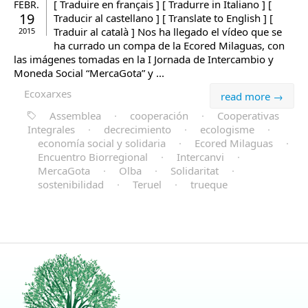
[ Traduire en français ] [ Tradurre in Italiano ] [
FEBR.
19
Traducir al castellano ] [ Translate to English ] [
Traduir al català ] Nos ha llegado el vídeo que se
2015
ha currado un compa de la Ecored Milaguas, con
las imágenes tomadas en la I Jornada de Intercambio y
Moneda Social “MercaGota” y ...
Ecoxarxes
read more →
Assemblea
·
cooperación
·
Cooperativas
Integrales
·
decrecimiento
·
ecologisme
·
economía social y solidaria
·
Ecored Milaguas
·
Encuentro Biorregional
·
Intercanvi
·
MercaGota
·
Olba
·
Solidaritat
·
sostenibilidad
·
Teruel
·
trueque