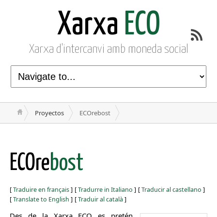
Xarxa
ECO
Xarxa d'intercanvi amb moneda social
Proyectos
ECOrebost
ECOre
bost
[
Traduire en français
]
[
Tradurre in Italiano
]
[
Traducir al castellano
]
[
Translate to English
]
[
Traduir al català
]
Des de la Xarxa ECO es pretén