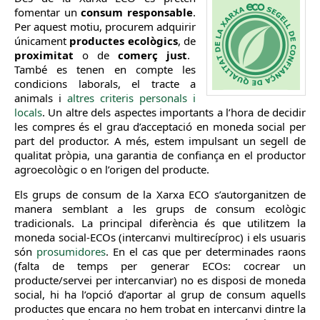
fomentar un
consum responsable
.
Per aquest motiu, procurem adquirir
únicament
productes ecològics
, de
proximitat
o de
comerç just
.
També es tenen en compte les
condicions laborals, el tracte a
animals i
altres criteris personals i
locals
. Un altre dels aspectes importants a l’hora de decidir
les compres és el grau d’acceptació en moneda social per
part del productor. A més, estem impulsant un segell de
qualitat pròpia, una garantia de confiança en el productor
agroecològic o en l’origen del producte.
Els grups de consum de la Xarxa ECO s’autorganitzen de
manera semblant a les grups de consum ecològic
tradicionals. La principal diferència és que utilitzem la
moneda social-ECOs (intercanvi multirecíproc) i els usuaris
són
prosumidores
. En el cas que per determinades raons
(falta de temps per generar ECOs: cocrear un
producte/servei per intercanviar) no es disposi de moneda
social, hi ha l’opció d’aportar al grup de consum aquells
productes que encara no hem trobat en intercanvi dintre la