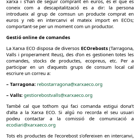
xarxa i s’han de seguir comprant en euros, és el que es
coneix com a descapitalització es a dir: la persona
introdueix al grup de comsun un producte comprat en
euros y reb en intercanvi el mateix import en ECOs;
comportant-se per un moment com un productor.
Gestió online de comandes
La Xarxa ECO disposa de diversos
ECOrebosts
(Tarragona,
Valls i properament Reus), des d’on es gestionen totes les
comandes, stocks de productes, ecopreus, etc. Per a
participar en un d’aquests grups de consum local cal
escriure un correu a:
– Tarragona:
rebostarragona@xarxaeco.org
– Valls:
gestiorebostvalls@xarxaeco.org
També cal que tothom qui faci comanda estigui dona’t
d’alta a la Xarxa ECO. Si algú no recorda el seu usuari
podeu contactar a la comissió de comunicació a
ecodiari@xarxaeco.org
Tots els productes de l’ecorebost s’ofereixen en intercanvi,