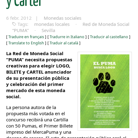
y Cartel
6 febr. 2012 |
Monedas sociales
Tags:
monedas locales
·
Red de Moneda Social
“PUMA”
·
Sevilla
[
Traduire en français
]
[
Tradurre in Italiano
]
[
Traducir al castellano
]
[
Translate to English
]
[
Traduir al català
]
La Red de Moneda Social
“PUMA” necesita propuestas
creativas para elegir LOGO,
BILETE y CARTEL anunciador
de su presentación pública
y celebración del primer
mercado de esta moneda
social.
La persona autora de la
propuesta más votada en el
concurso recibirá una Cartilla
con 50 Pumas, el Primer Billete
impreso del MercaPuma y una