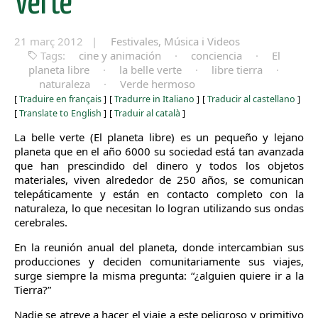
Verte
21 març 2012 |
Festivales, Música i Videos
Tags:
cine y animación
·
conciencia
·
El
planeta libre
·
la belle verte
·
libre tierra
·
naturaleza
·
Verde hermoso
[
Traduire en français
]
[
Tradurre in Italiano
]
[
Traducir al castellano
]
[
Translate to English
]
[
Traduir al català
]
La belle verte (El planeta libre) es un pequeño y lejano
planeta que en el año 6000 su sociedad está tan avanzada
que han prescindido del dinero y todos los objetos
materiales, viven alrededor de 250 años, se comunican
telepáticamente y están en contacto completo con la
naturaleza, lo que necesitan lo logran utilizando sus ondas
cerebrales.
En la reunión anual del planeta, donde intercambian sus
producciones y deciden comunitariamente sus viajes,
surge siempre la misma pregunta: “¿alguien quiere ir a la
Tierra?”
Nadie se atreve a hacer el viaje a este peligroso y primitivo