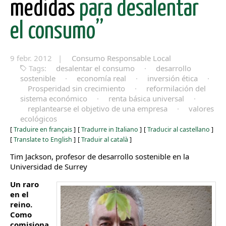
medidas
para desalentar
el consumo”
9 febr. 2012 |
Consumo Responsable Local
Tags:
desalentar el consumo
·
desarrollo
sostenible
·
economía real
·
inversión ética
·
Prosperidad sin crecimiento
·
reformilación del
sistema económico
·
renta básica universal
·
replantearse el objetivo de una empresa
·
valores
ecológicos
[
Traduire en français
]
[
Tradurre in Italiano
]
[
Traducir al castellano
]
[
Translate to English
]
[
Traduir al català
]
Tim Jackson, profesor de desarrollo sostenible en la
Universidad de Surrey
Un raro
en el
reino.
Como
comisiona