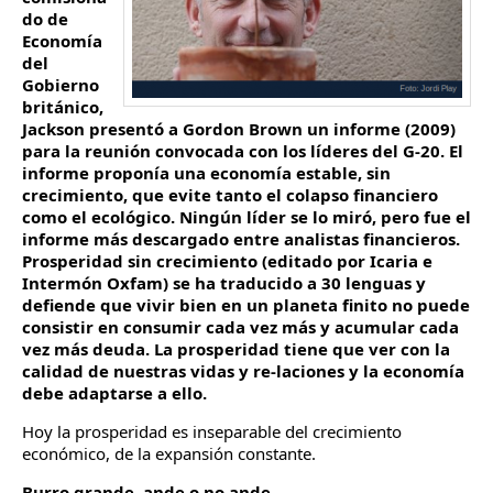
do de
Economía
del
Gobierno
británico,
Jackson presentó a Gordon Brown un informe (2009)
para la reunión convocada con los líderes del G-20. El
informe proponía una economía estable, sin
crecimiento, que evite tanto el colapso financiero
como el ecológico. Ningún líder se lo miró, pero fue el
informe más descargado entre analistas financieros.
Prosperidad sin crecimiento (editado por Icaria e
Intermón Oxfam) se ha traducido a 30 lenguas y
defiende que vivir bien en un planeta finito no puede
consistir en consumir cada vez más y acumular cada
vez más deuda. La prosperidad tiene que ver con la
calidad de nuestras vidas y re-laciones y la economía
debe adaptarse a ello.
Hoy la prosperidad es inseparable del crecimiento
económico, de la expansión constante.
Burro grande, ande o no ande.