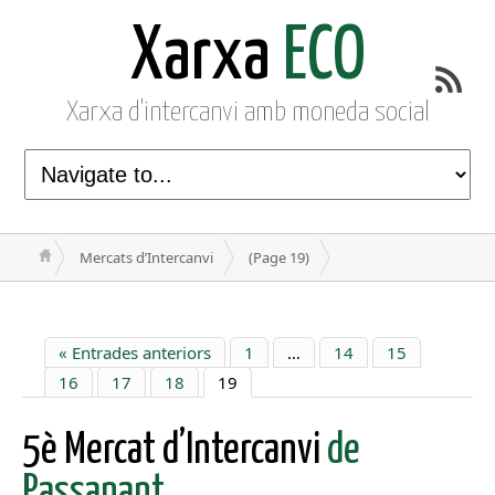
Xarxa
ECO
Xarxa d'intercanvi amb moneda social
Mercats d’Intercanvi
(Page 19)
« Entrades anteriors
1
…
14
15
16
17
18
19
5è Mercat d’Intercanvi
de
Passanant