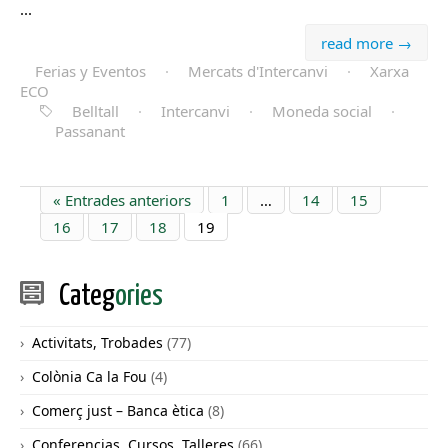
...
read more →
Ferias y Eventos
·
Mercats d'Intercanvi
·
Xarxa
ECO
Belltall
·
Intercanvi
·
Moneda social
·
Passanant
« Entrades anteriors
1
…
14
15
16
17
18
19
Categ
ories
Activitats, Trobades
(77)
Colònia Ca la Fou
(4)
Comerç just – Banca ètica
(8)
Conferencias, Cursos, Talleres
(66)