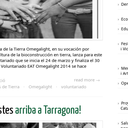
Dem
Ec
Edu
Fes
a de la Tierra Omegalight, en su vocación por
i Vi
ltura de la bioconstrucción en tierra, lanza para este
riado que se inicia el 24 de marzo y finaliza el 30
Voluntariado EAT Omegalight 2014 se hace
Mer
i A
read more →
ció
Ope
de Tierra
·
Omegalight
·
voluntariado
Pro
istes
arriba a Tarragona!
Cat
Sal