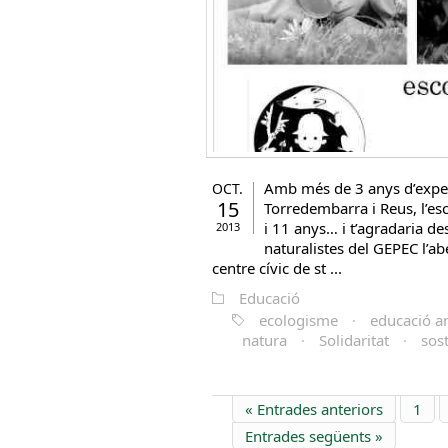
Amb més de 3 anys d’exper
OCT.
15
Torredembarra i Reus, l’esc
i 11 anys… i t’agradaria de
2013
naturalistes del GEPEC l’ab
centre cívic de st ...
Educació
ecologisme
·
educació a
natura
·
Solidaritat
·
sos
« Entrades anteriors
1
Entrades següents »