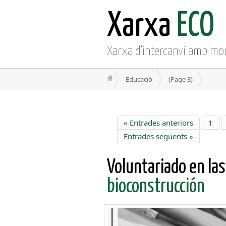
Xarxa
ECO
Xarxa d'intercanvi amb mo
Educació
(Page 3)
« Entrades anteriors
1
Entrades següents »
Voluntariado en las
bioconstrucción