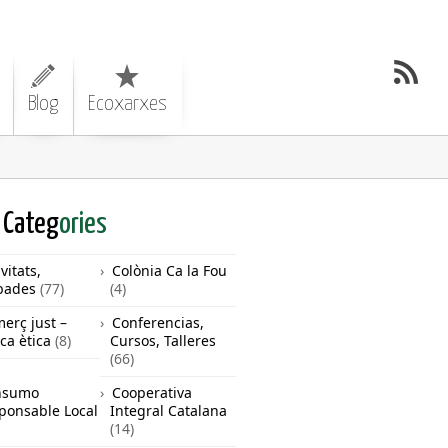
Blog
Ecoxarxes
Categ
ories
vitats,
Colònia Ca la Fou
bades
(77)
(4)
erç just –
Conferencias,
ca ètica
(8)
Cursos, Talleres
(66)
nsumo
Cooperativa
ponsable Local
Integral Catalana
(14)