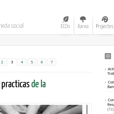
neda social
ECOs
Xarxa
Projectes
2
3
4
5
6
7
Acti
Tro
Com
 practicas
de la
Ban
Co
Res
(72)