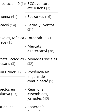
ocracia 4.0
(1)
ECOaventura,
excursions
(3)
onomia
(41)
Ecoxarxes
(16)
cació
(14)
Ferias y Eventos
(21)
tivales, Música
IntegralCES
(1)
deos
(15)
Mercats
d'Intercanvi
(38)
cats Ecològics
Monedas sociales
rtesans
(3)
(32)
nEuribor
(1)
Presència als
mitjans de
comunicació
(5)
yectos en
Reunions,
alunya
(13)
Assemblees,
Jornades
(40)
ut de les
Soberanía