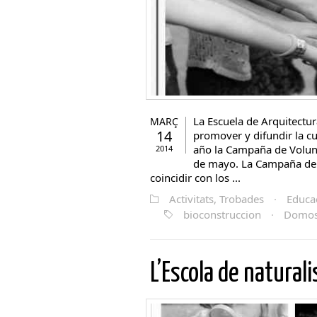
La Escuela de Arquitectur
MARÇ
14
promover y difundir la cu
año la Campaña de Volunta
2014
de mayo. La Campaña de 
coincidir con los ...
Activitats, Trobades
·
Educa
bioconstruccion
·
Domos 
L’Escola de natural