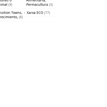
sones o
Alimentaria,
nimal
(9)
Permacultura
(3)
nsition Towns,
Xarxa ECO
(77)
recimiento,
(8)