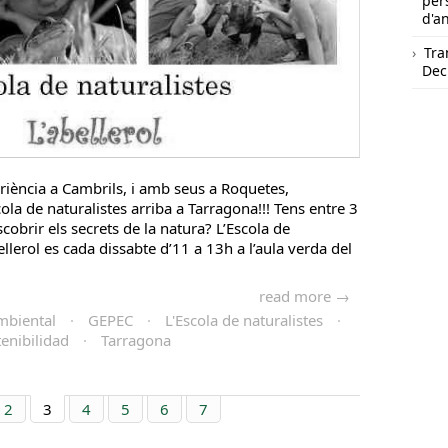
per
d'a
Tra
Dec
iència a Cambrils, i amb seus a Roquetes,
ola de naturalistes arriba a Tarragona!!! Tens entre 3
scobrir els secrets de la natura? L’Escola de
ellerol es cada dissabte d’11 a 13h a l’aula verda del
read more →
mbiental
·
GEPEC
·
L'Escola de naturalistes
·
tenibilidad
·
Tarragona
2
3
4
5
6
7