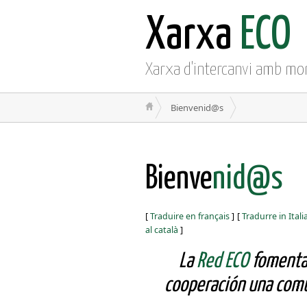
Xarxa
ECO
Xarxa d'intercanvi amb mo
Bienvenid@s
Bienve
nid@s
[
Traduire en français
]
[
Tradurre in Ital
al català
]
La
Red ECO
fomenta 
cooperación una comu